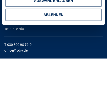
AUSWAHL ERLAUBEN
Verband der Immobilienverwalter
Deutschland e. V. (VDIV Deutschland)
ABLEHNEN
Leipziger Platz 9
10117 Berlin
T
030 300 96 79-0
office@vdiv.de
Impressum
AGB
Teilnahmebedingungen
Datenschutz