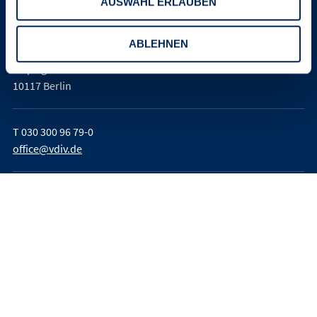
AUSWAHL ERLAUBEN
Verband der Immobilienverwalter
Deutschland e. V. (VDIV Deutschland)
ABLEHNEN
Leipziger Platz 9
10117 Berlin
T
030 300 96 79-0
office@vdiv.de
Impressum
AGB
Teilnahmebedingungen
Datenschutz