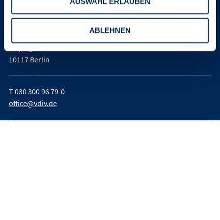
AUSWAHL ERLAUBEN
Verband der Immobilienverwalter
Deutschland e. V. (VDIV Deutschland)
ABLEHNEN
Leipziger Platz 9
10117 Berlin
T
030 300 96 79-0
office@vdiv.de
Impressum
AGB
Teilnahmebedingungen
Datenschutz