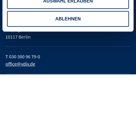
AUSWAHL ERLAUBEN
Verband der Immobilienverwalter
Deutschland e. V. (VDIV Deutschland)
ABLEHNEN
Leipziger Platz 9
10117 Berlin
T
030 300 96 79-0
office@vdiv.de
Impressum
AGB
Teilnahmebedingungen
Datenschutz