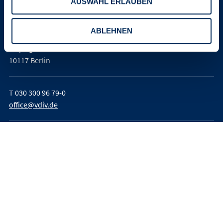
AUSWAHL ERLAUBEN
Verband der Immobilienverwalter
Deutschland e. V. (VDIV Deutschland)
ABLEHNEN
Leipziger Platz 9
10117 Berlin
T
030 300 96 79-0
office@vdiv.de
Impressum
AGB
Teilnahmebedingungen
Datenschutz