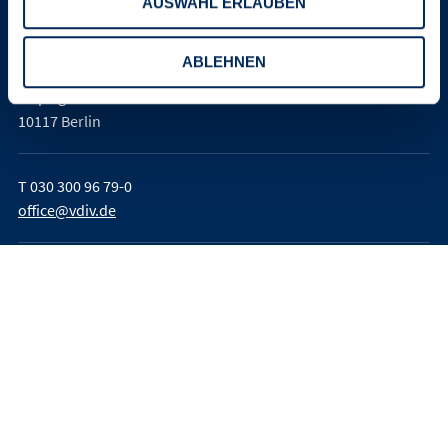
AUSWAHL ERLAUBEN
Verband der Immobilienverwalter
Deutschland e. V. (VDIV Deutschland)
ABLEHNEN
Leipziger Platz 9
10117 Berlin
T
030 300 96 79-0
office@vdiv.de
Impressum
AGB
Teilnahmebedingungen
Datenschutz