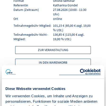
Format
Online-Seminar
Referentin
Katharina Gündel
Datum (Zeitraum)
27.08.2026 (10:00 - 11:30
Uhr)
Ort
online
Teilnahmegebühr Mitglied:
101,15 € (85,00 € zzgl. 19,00
% USt.)
Teilnahmegebühr Nicht-
136,85 € (115,00 € zzgl.
Mitglied:
19,00 % USt.)
ZUR VERANSTALTUNG
IN DEN WARENKORB
Online-Seminar
"Crashkurs WEG-
Diese Webseite verwendet Cookies
Wir verwenden Cookies, um Inhalte und Anzeigen zu
Verwalter - Teil 1"
personalisieren, Funktionen für soziale Medien anbieten