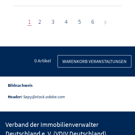
1
2
3
4
5
6
0
Artikel
WARENKORB VERANSTALTUNGEN
Bildnachweis
Header:
Sepy
@stock.adobe.com
Verband der Immobilienverwalter
Deutschland e. V. (VDIV Deutschland)