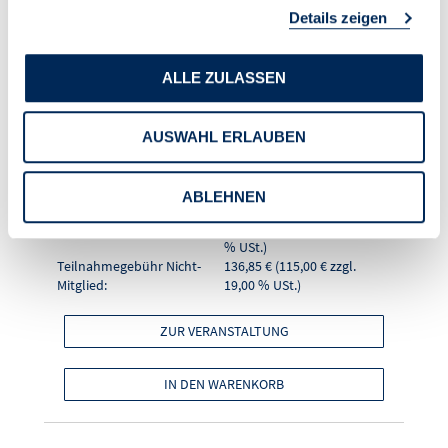
Details zeigen
Verwalter - Teil 2"
ALLE ZULASSEN
Seminarnummer
26020
Format
Online-Seminar
AUSWAHL ERLAUBEN
Referentin
Walburga Egle
Datum (Zeitraum)
02.09.2026 (10:00 - 11:30
Uhr)
ABLEHNEN
Ort
online
Teilnahmegebühr Mitglied:
101,15 € (85,00 € zzgl. 19,00
% USt.)
Teilnahmegebühr Nicht-
136,85 € (115,00 € zzgl.
Mitglied:
19,00 % USt.)
ZUR VERANSTALTUNG
IN DEN WARENKORB