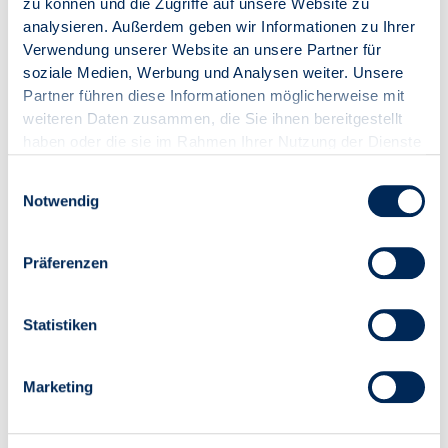
zu können und die Zugriffe auf unsere Website zu
analysieren. Außerdem geben wir Informationen zu Ihrer
Seminarnummer
26019
Verwendung unserer Website an unsere Partner für
Format
Online-Seminar
soziale Medien, Werbung und Analysen weiter. Unsere
Referentin
Walburga Egle
Partner führen diese Informationen möglicherweise mit
Datum (Zeitraum)
01.09.2026 (10:00 - 11:30
weiteren Daten zusammen, die Sie ihnen bereitgestellt
Uhr)
Ort
online
haben oder die sie im Rahmen Ihrer Nutzung der Dienste
gesammelt haben.
Teilnahmegebühr Mitglied:
101,15 € (85,00 € zzgl. 19,00
Einwilligungsauswahl
% USt.)
Notwendig
Teilnahmegebühr Nicht-
136,85 € (115,00 € zzgl.
Mitglied:
19,00 % USt.)
Präferenzen
ZUR VERANSTALTUNG
IN DEN WARENKORB
Statistiken
Marketing
Online-Seminar
"Crashkurs WEG-