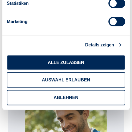
Statistiken
Zur Studie des IW Köln
Marketing
“Private Kleinvermieter dominieren den Wohnungsmarkt, stehen
Details zeigen
aber zunehmend unter Druck” erschien am 15.07.2025
ALLE ZULASSEN
AUSWAHL ERLAUBEN
ABLEHNEN