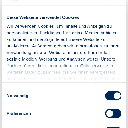
Erreichung der Klimaziele eine tragende Rolle spielen
müssen. Nicht zuletzt angesichts eines jährlichen
Sanierungsbedarfs von über 70 Milliarden Euro, wovon
Diese Webseite verwendet Cookies
rechnerisch rund 25 Milliarden Euro auf die privaten
Wir verwenden Cookies, um Inhalte und Anzeigen zu
Vermieter entfallen.“
personalisieren, Funktionen für soziale Medien anbieten
zu können und die Zugriffe auf unsere Website zu
Unzureichend ausgestaltete Vorgaben oder einseitige
analysieren. Außerdem geben wir Informationen zu Ihrer
Belastungen könnten laut IW unbeabsichtigte
Verwendung unserer Website an unsere Partner für
Nebenwirkungen nach sich ziehen, etwa eine sinkende
soziale Medien, Werbung und Analysen weiter. Unsere
Bereitschaft zur Bestandserhaltung oder geringere
Partner führen diese Informationen möglicherweise mit
Investitionen in die Wohnqualität. Die Studie
weiteren Daten zusammen, die Sie ihnen bereitgestellt
unterstreicht zudem, dass eine differenzierte
haben oder die sie im Rahmen Ihrer Nutzung der Dienste
Förderpolitik notwendig ist, die kleine
gesammelt haben.
Einwilligungsauswahl
Vermietungseinheiten gezielt adressiert, auch im Sinne
Notwendig
der sozialen und strukturellen Stabilität des deutschen
Mietwohnungsmarkts. Die Rolle der privaten
Kleinvermieter ist damit nicht nur
Präferenzen
wohnungswirtschaftlich, sondern auch
gesellschaftspolitisch relevant.