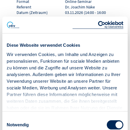
Format
Online-Seminar
Referent
Dr. Joachim Näke
Datum (Zeitraum)
03.11.2026 (14:00 - 16:00
Uhr)
Ort
online
Teilnahmegebühr Mitglied:
101,15 € (85,00 € zzgl. 19,00
% USt.)
Teilnahmegebühr Nicht-
136,85 € (115,00 € zzgl.
Diese Webseite verwendet Cookies
Mitglied:
19,00 % USt.)
Wir verwenden Cookies, um Inhalte und Anzeigen zu
personalisieren, Funktionen für soziale Medien anbieten
ZUR VERANSTALTUNG
zu können und die Zugriffe auf unsere Website zu
analysieren. Außerdem geben wir Informationen zu Ihrer
IN DEN WARENKORB
Verwendung unserer Website an unsere Partner für
soziale Medien, Werbung und Analysen weiter. Unsere
Partner führen diese Informationen möglicherweise mit
Online-Seminar
weiteren Daten zusammen, die Sie ihnen bereitgestellt
haben oder die sie im Rahmen Ihrer Nutzung der Dienste
"Brandschutz in der
gesammelt haben.
Einwilligungsauswahl
Wohnungswirtschaft"
Notwendig