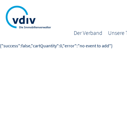
Der Verband
Unsere
{"success":false,"cartQuantity":0,"error":"no event to add"}