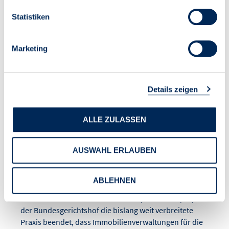
Statistiken
VDIV-
Marketing
Handlungsempfehlung:
BGH zur Neuvermietung
Details zeigen
verwalteter Wohnungen:
ALLE ZULASSEN
Grenzen der
Maklerprovision für
AUSWAHL ERLAUBEN
Hausverwaltungen
ABLEHNEN
Mit seinem Urteil vom 21. Mai 2026 (Az. I ZR 224/25) hat
der Bundesgerichtshof die bislang weit verbreitete
Praxis beendet, dass Immobilienverwaltungen für die