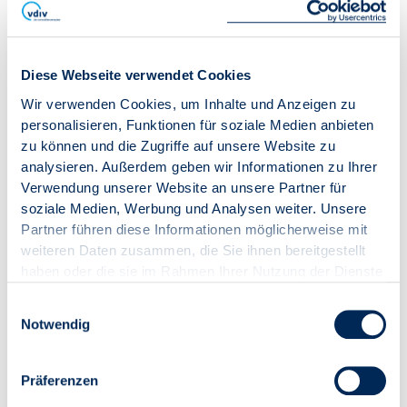
Bitte beachten Sie die im Paket enthaltenen Copyright-
Hinweise.
Diese Webseite verwendet Cookies
Wir verwenden Cookies, um Inhalte und Anzeigen zu
Mitglieder:
0,00 € (0,00 € zzgl. 19,00 % USt.)
Nichtmitglieder:
82,11 € (69,00 € zzgl. 19,00 % USt.)
personalisieren, Funktionen für soziale Medien anbieten
Dienstleister:
82,11 € (69,00 € zzgl. 19,00 % USt.)
zu können und die Zugriffe auf unsere Website zu
analysieren. Außerdem geben wir Informationen zu Ihrer
Verwendung unserer Website an unsere Partner für
IN DEN WARENKORB
soziale Medien, Werbung und Analysen weiter. Unsere
Partner führen diese Informationen möglicherweise mit
weiteren Daten zusammen, die Sie ihnen bereitgestellt
haben oder die sie im Rahmen Ihrer Nutzung der Dienste
gesammelt haben.
Einwilligungsauswahl
Notwendig
Präferenzen