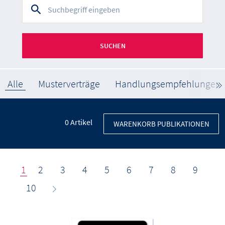
SUCHEN
Alle
Musterverträge
Handlungsempfehlungen
0
Artikel
WARENKORB PUBLIKATIONEN
1
2
3
4
5
6
7
8
9
10