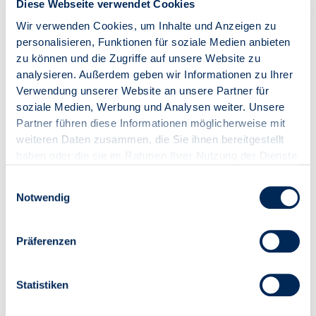
Diese Webseite verwendet Cookies
Verwaltungsbeiräte zugeschnitten, Auskunft zu
Wir verwenden Cookies, um Inhalte und Anzeigen zu
beispielsweise juristischen Fragestellungen über
personalisieren, Funktionen für soziale Medien anbieten
Beratungshotlines
und zahlreiche weitere
zu können und die Zugriffe auf unsere Website zu
Unterlagen zu Ihrer Verfügung.
analysieren. Außerdem geben wir Informationen zu Ihrer
Verwendung unserer Website an unsere Partner für
Wir freuen uns auf Sie!
soziale Medien, Werbung und Analysen weiter. Unsere
Partner führen diese Informationen möglicherweise mit
weiteren Daten zusammen, die Sie ihnen bereitgestellt
haben oder die sie im Rahmen Ihrer Nutzung der Dienste
gesammelt haben.
Einwilligungsauswahl
Notwendig
Präferenzen
Statistiken