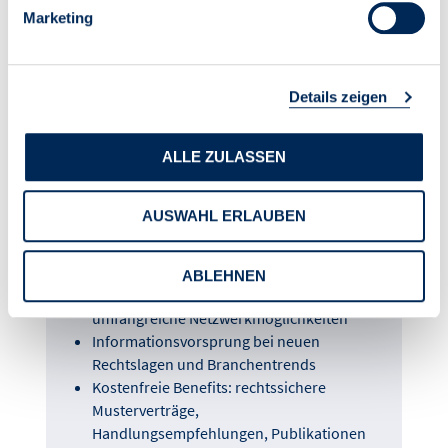
Marketing
Details zeigen
Fünf gute Gründe für Ihre
Mitgliedschaft:
ALLE ZULASSEN
AUSWAHL ERLAUBEN
Mitgestaltung politischer Entscheidungen
Anerkanntes Gütesiegel & hoher medialer
Bekanntheitsgrad
ABLEHNEN
Passgenaues Weiterbildungsprogramm &
umfangreiche Netzwerkmöglichkeiten
Informationsvorsprung bei neuen
Rechtslagen und Branchentrends
Kostenfreie Benefits: rechtssichere
Musterverträge,
Handlungsempfehlungen, Publikationen