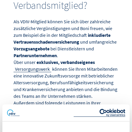
Verbandsmitglied?
Als VDIV-Mitglied können Sie sich über zahlreiche
zusätzliche Vergünstigungen und Boni freuen, wie
zum Beispiel die in der Mitgliedschaft
inkludierte
Vertrauensschadenversicherung
und umfangreiche
Vorzugsangebote
bei Dienstleistern und
Partnerunternehmen
.
Über unser
exklusives, verbandseigenes
Versorgungswerk
können Sie Ihren Mitarbeitenden
eine innovative Zukunftsvorsorge mit betrieblicher
Altersversorgung, Berufsunfähigkeitsversicherung
und Krankenversicherung anbieten und die Bindung
des Teams an Ihr Unternehmen stärken.
Außerdem sind folgende Leistungen in Ihrer
Mitgliedschaft inkludiert und damit für Sie
kostenfrei: ein Abo unserer
Fachzeitschrift
VDIVaktuell
, viermal jährlich individualisierbare
Beiratsnewsletter – speziell auf Ihre