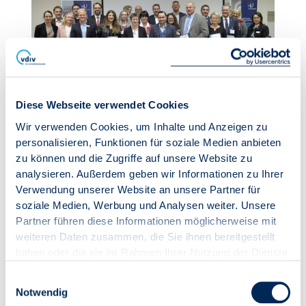
Diese Webseite verwendet Cookies
Die feierliche Verleihung fand im November 2018 in Berlin
Wir verwenden Cookies, um Inhalte und Anzeigen zu
statt.
personalisieren, Funktionen für soziale Medien anbieten
zu können und die Zugriffe auf unsere Website zu
Immobilienverwaltungen
analysieren. Außerdem geben wir Informationen zu Ihrer
Verwendung unserer Website an unsere Partner für
als Schlüsselakteure in
soziale Medien, Werbung und Analysen weiter. Unsere
energetischen
Partner führen diese Informationen möglicherweise mit
weiteren Daten zusammen, die Sie ihnen bereitgestellt
Sanierungsprozessen
haben oder die sie im Rahmen Ihrer Nutzung der Dienste
gesammelt haben.
Immobilienverwalter*innen haben bei der Erfüllung
Einwilligungsauswahl
Notwendig
der klimapolitischen Ziele eine wichtige Funktion als