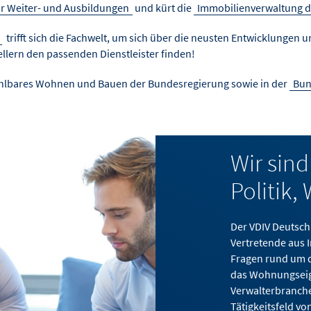
ür Weiter- und Ausbildungen
und kürt die
Immobilienverwaltung d
trifft sich die Fachwelt, um sich über die neusten Entwicklunge
llern den passenden Dienstleister finden!
zahlbares Wohnen und Bauen der Bundesregierung sowie in der
Bun
Wir sind
Politik,
Der VDIV Deutsch
Vertretende aus I
Fragen rund um 
das Wohnungseig
Verwalterbranche
Tätigkeitsfeld v