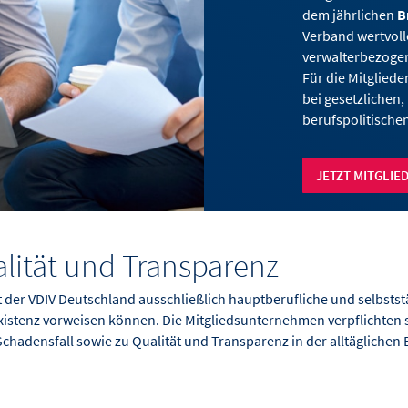
dem jährlichen
B
Verband wertvoll
verwalterbezogen
Für die Mitgliede
bei gesetzlichen
berufspolitisch
JETZT MITGLIE
alität und Transparenz
der VDIV Deutschland ausschließlich hauptberufliche und selbstst
 Existenz vorweisen können. Die Mitgliedsunternehmen verpflichten
Schadensfall sowie zu Qualität und Transparenz in der alltägliche