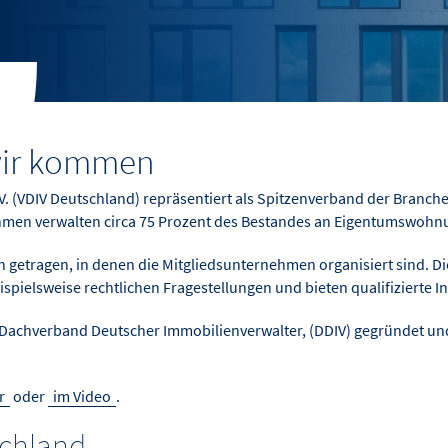
 wir kommen
V. (VDIV Deutschland) repräsentiert als Spitzenverband der Branc
hmen verwalten circa 75 Prozent des Bestandes an Eigentumswohn
 getragen, in denen die Mitgliedsunternehmen organisiert sind. D
ispielsweise rechtlichen Fragestellungen und bieten qualifizierte I
Dachverband Deutscher Immobilienverwalter, (DDIV) gegründet und
r
oder
im Video
.
schland