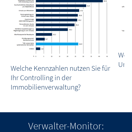
Womi
Unte
Welche Kennzahlen nutzen Sie für
Ihr Controlling in der
Immobilienverwaltung?
Verwalter-Monitor: