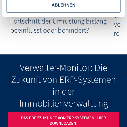
vollständig abgeschlossen ist:
ng
verw
ABLEHNEN
Welche Faktoren haben den
Sie 
Fortschritt der Umrüstung bislang
Verb
beeinflusst oder behindert?
rege
Verwalter-Monitor: Die
Zukunft von ERP-Systemen
in der
Immobilienverwaltung
DAS PDF "ZUKUNFT VON ERP SYSTEMEN" HIER
DOWNLOADEN.