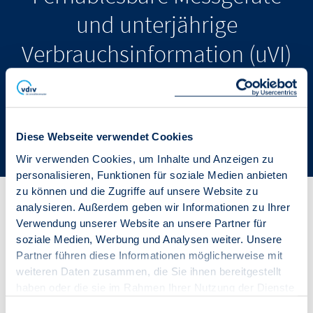
und unterjährige
Verbrauchsinformation (uVI)
- Inwieweit gelingt die
Umstellung?
Diese Webseite verwendet Cookies
DAS PDF "UVI" HIER DOWNLOADEN.
Wir verwenden Cookies, um Inhalte und Anzeigen zu
personalisieren, Funktionen für soziale Medien anbieten
zu können und die Zugriffe auf unsere Website zu
analysieren. Außerdem geben wir Informationen zu Ihrer
Die Novelle der Heizkostenverordnung (HKVO) verpflichtet
Verwendung unserer Website an unsere Partner für
Immobilienverwaltungen, bis zum 31. Dezember 2026
soziale Medien, Werbung und Analysen weiter. Unsere
fernablesbare Messgeräte in Wohngebäuden installieren
Partner führen diese Informationen möglicherweise mit
zu lassen und damit unterjährige
weiteren Daten zusammen, die Sie ihnen bereitgestellt
Verbrauchsinformationen (uVI) für alle Nutzer
haben oder die sie im Rahmen Ihrer Nutzung der Dienste
bereitzustellen. Die Ergebnisse einer aktuellen Umfrage
gesammelt haben.