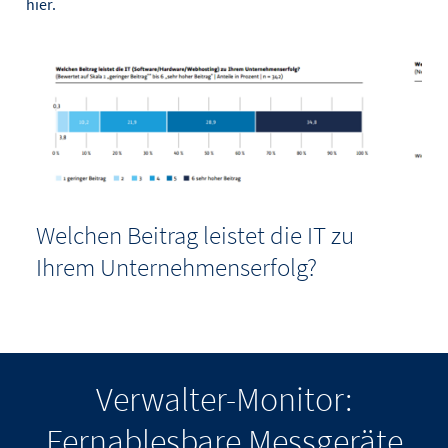
hier.
Welchen Beitrag leistet die IT zu
Ihrem Unternehmenserfolg?
Welc
Verwalter-Monitor:
Fernablesbare Messgeräte