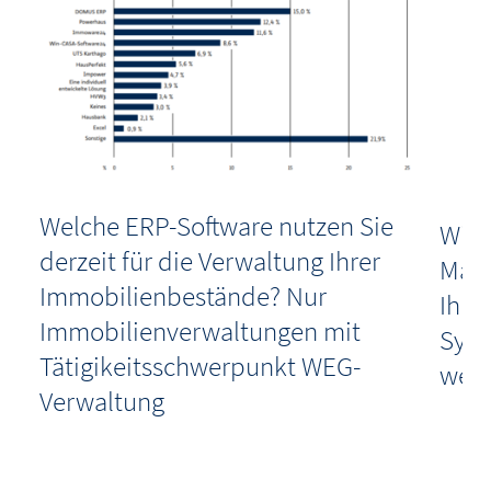
Welche ERP-Software nutzen Sie
Wie 
-
derzeit für die Verwaltung Ihrer
Mark
Immobilienbestände? Nur
Ihre
Immobilienverwaltungen mit
Syst
Tätigikeitsschwerpunkt WEG-
wech
Verwaltung