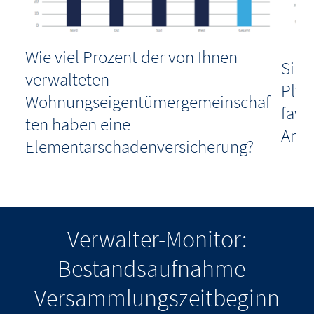
in
Wie viel Prozent der von Ihnen
en
Sind
verwalteten
Plfi
Wohnungseigentümergemeinschaf
favo
ten haben eine
Ange
Elementarschadenversicherung?
Verwalter-Monitor:
Bestandsaufnahme -
Versammlungszeitbeginn