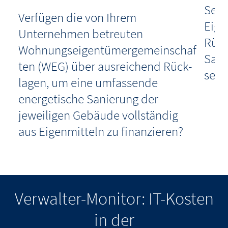
Sehe
Verfügen die von Ihrem
Eige
ng
Unternehmen betreuten
Rück
Wohnungseigentümergemeinschaf
Sani
ten (WEG) über ausreichend Rück-
sein
lagen, um eine umfassende
energetische Sanierung der
jeweiligen Gebäude vollständig
d
aus Eigenmitteln zu finanzieren?
che
Verwalter-Monitor: IT-Kosten
in der