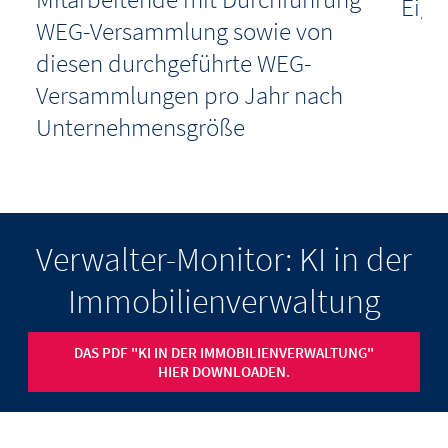
Eige
er
WEG-Versammlung sowie von
diesen durchgeführte WEG-
00
Versammlungen pro Jahr nach
Unternehmensgröße
Verwalter-Monitor: KI in der
Immobilienverwaltung
DAS PDF "KI IN DER IMMOBILIENVERWALTUNG"
HIER DOWNLOADEN.