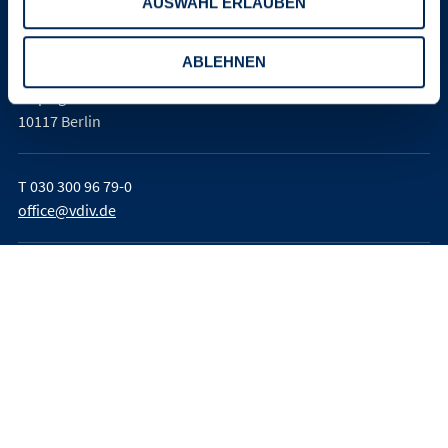
AUSWAHL ERLAUBEN
Verband der Immobilienverwalter
Deutschland e. V. (VDIV Deutschland)
ABLEHNEN
Leipziger Platz 9
10117 Berlin
T
030 300 96 79-0
office@vdiv.de
Impressum
AGB
Teilnahmebedingungen
Datenschutz