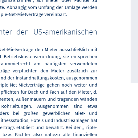
ungsmaß­nahmen, auf Mieter oder Pächter zu
ete. Abhängig vom Umfang der Umlage werden
iple-Net-Mietverträge vereinbart.
inter den US-amerikanischen
et-Mietverträge den Mieter ausschließlich mit
1 Betriebskostenverordnung, sie entsprechen
ummietrecht am häufigsten verwendeten
träge verpflichten den Mieter zusätzlich zur
und der Instandhaltungskosten, ausgenommen
iple-Net-Mietverträge gehen noch weiter und
pflichten für Dach und Fach auf den Mieter, d.
amenten, Außenmauern und tragenden Wänden
 Rohrleitungen. Ausgenommen sind etwa
onders bei großen gewerblichen Miet- und
itnessstudios, Hotels und Industrieanlagen hat
ertrags etabliert und bewährt. Bei der „Triple-
 bzw. Pächter also nahezu alle finanziellen