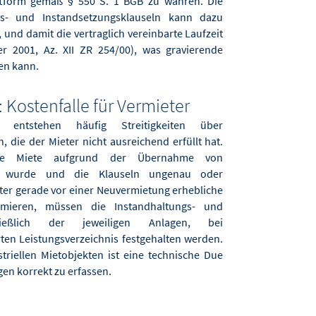
iftform gemäß § 550 S. 1 BGB zu wahren. Die
gs- und Instandsetzungsklauseln kann dazu
, und damit die vertraglich vereinbarte Laufzeit
r 2001, Az. XII ZR 254/00), was gravierende
ben kann.
 Kostenfalle für Vermieter
 entstehen häufig Streitigkeiten über
, die der Mieter nicht ausreichend erfüllt hat.
rte Miete aufgrund der Übernahme von
iert wurde und die Klauseln ungenau oder
er gerade vor einer Neuvermietung erhebliche
mieren, müssen die Instandhaltungs- und
chließlich der jeweiligen Anlagen, bei
rten Leistungsverzeichnis festgehalten werden.
triellen Mietobjekten ist eine technische Due
en korrekt zu erfassen.