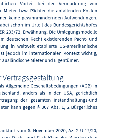
ntlichen Vorteil bei der Vermarktung von
r Mieter bzw. Pächter die anfallenden Kosten
ümer keine gewinnmindernden Aufwendungen.
abei schon im Urteil des Bundesgerichtshofes
II ZR 233/72, Erwähnung. Die Umlegungsmodelle
im deutschen Recht existierenden Pacht- und
ung in weltweit etablierte US-amerikanische
ist jedoch im internationalen Kontext wichtig,
r ausländische Mieter und Eigentümer.
 Vertragsgestaltung
als Allgemeine Geschäftsbedingungen (AGB) in
schland, anders als in den USA, gerichtlich
rtragung der gesamten Instandhaltungs-und
ieter kann gegen § 307 Abs. 1, 2 Bürgerliches
rankfurt vom 6. November 2020, Az. 2 U 47/20,
en von Dach- und Fach-Klauseln: Werden dem