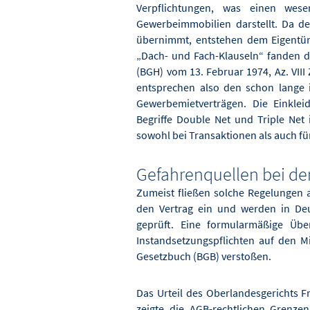
Verpflichtungen, was einen wese
Gewerbeimmobilien darstellt. Da de
übernimmt, entstehen dem Eigent
„Dach- und Fach-Klauseln“ fanden d
(BGH) vom 13. Februar 1974, Az. VI
entsprechen also den schon lange 
Gewerbemietverträgen. Die Einkleid
Begriffe Double Net und Triple Net 
sowohl bei Transaktionen als auch fü
Gefahrenquellen bei der
Zumeist fließen solche Regelungen 
den Vertrag ein und werden in Deut
geprüft. Eine formularmäßige Übe
Instandsetzungspflichten auf den M
Gesetzbuch (BGB) verstoßen.
Das Urteil des Oberlandesgerichts F
zeigte die AGB-rechtlichen Grenz