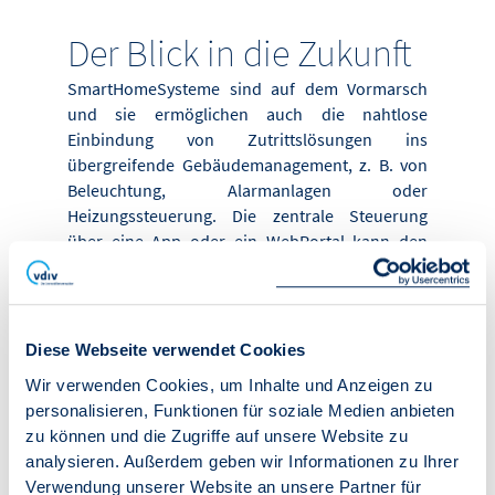
Der Blick in die Zukunft
Smart­Home­Systeme sind auf dem Vormarsch
und sie ermöglichen auch die nahtlose
Einbindung von Zutrittslösungen ins
übergreifende Gebäudemanagement, z. B. von
Beleuchtung, Alarmanlagen oder
Heizungssteuerung. Die zentrale Steuerung
über eine App oder ein Web­Portal kann den
Bedienkomfort erhöhen, da verschiedene
Systeme gemeinsam verwaltet und
automatisiert werden können. Das ermöglicht
es, Zutrittsrechte zentral zu vergeben und
Diese Webseite verwendet Cookies
automatisiert zu steuern, sodass beispielsweise
Wir verwenden Cookies, um Inhalte und Anzeigen zu
bei Abwesenheit eines Bewohners oder zu
personalisieren, Funktionen für soziale Medien anbieten
festgelegten Zeiten bestimmte Bereiche
zu können und die Zugriffe auf unsere Website zu
automatisch gesperrt oder freigegeben werden.
analysieren. Außerdem geben wir Informationen zu Ihrer
Diese Systeme umfassen zudem erweiterte
Verwendung unserer Website an unsere Partner für