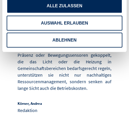
Energieeffizienz und
ALLE ZULASSEN
Ressourcenmanageme
nt
AUSWAHL ERLAUBEN
Smart­Home­Systeme machen es möglich, den
ABLEHNEN
Energieverbrauch zu steuern und zu
überwachen. Sind sie beispielsweise mit
Präsenz­ oder Bewegungssensoren gekoppelt,
die das Licht oder die Heizung in
Gemeinschaftsbereichen bedarfsgerecht regeln,
unterstützen sie nicht nur nachhaltiges
Ressourcenmanagement, sondern senken auf
lange Sicht auch die Betriebskosten.
Körner, Andrea
Redaktion