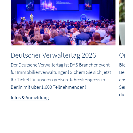
Deutscher Verwaltertag 2026
Onli
Der Deutsche Verwaltertag ist DAS Branchenevent
Bleibe
für Immobilienverwaltungen! Sichern Sie sich jetzt
Bequem
Ihr Ticket für unseren großen Jahreskongress in
abwech
chen
Berlin mit über 1.600 Teilnehmenden!
Semina
ng.
die in 
Infos & Anmeldung
Jetzt 