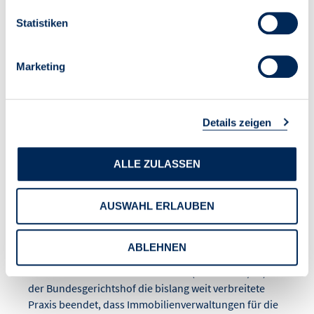
Statistiken
VDIV-
Marketing
Handlungsempfehlung:
BGH zur Neuvermietung
Details zeigen
verwalteter Wohnungen:
ALLE ZULASSEN
Grenzen der
Maklerprovision für
AUSWAHL ERLAUBEN
Hausverwaltungen
ABLEHNEN
Mit seinem Urteil vom 21. Mai 2026 (Az. I ZR 224/25) hat
der Bundesgerichtshof die bislang weit verbreitete
Praxis beendet, dass Immobilienverwaltungen für die