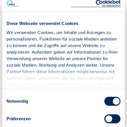
Bitte beachten Sie die im Paket enthaltenen Copyright-
Hinweise.
Diese Webseite verwendet Cookies
Wir verwenden Cookies, um Inhalte und Anzeigen zu
Mitglieder:
0,00 € (0,00 € zzgl. 19,00 % USt.)
Nichtmitglieder:
82,11 € (69,00 € zzgl. 19,00 % USt.)
personalisieren, Funktionen für soziale Medien anbieten
Dienstleister:
82,11 € (69,00 € zzgl. 19,00 % USt.)
zu können und die Zugriffe auf unsere Website zu
analysieren. Außerdem geben wir Informationen zu Ihrer
Verwendung unserer Website an unsere Partner für
IN DEN WARENKORB
soziale Medien, Werbung und Analysen weiter. Unsere
Partner führen diese Informationen möglicherweise mit
weiteren Daten zusammen, die Sie ihnen bereitgestellt
haben oder die sie im Rahmen Ihrer Nutzung der Dienste
gesammelt haben.
Einwilligungsauswahl
Notwendig
Präferenzen