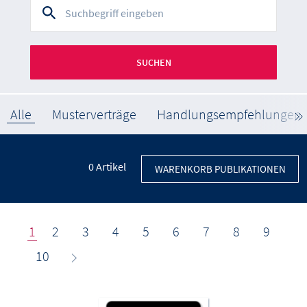
SUCHEN
Alle
Musterverträge
Handlungsempfehlungen
0
Artikel
WARENKORB PUBLIKATIONEN
1
2
3
4
5
6
7
8
9
10