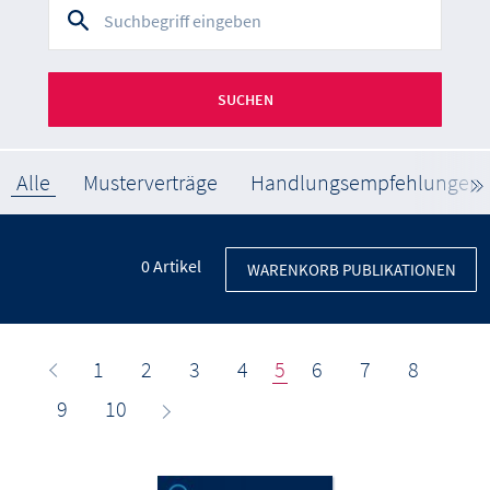
SUCHEN
Alle
Musterverträge
Handlungsempfehlungen
0
Artikel
WARENKORB PUBLIKATIONEN
1
2
3
4
5
6
7
8
9
10