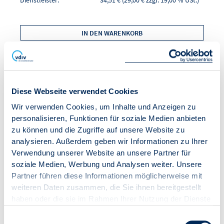
Dienstleister:
34,51 € (29,00 € zzgl. 19,00 % USt.)
IN DEN WARENKORB
Diese Webseite verwendet Cookies
Wir verwenden Cookies, um Inhalte und Anzeigen zu
personalisieren, Funktionen für soziale Medien anbieten
zu können und die Zugriffe auf unsere Website zu
analysieren. Außerdem geben wir Informationen zu Ihrer
Verwendung unserer Website an unsere Partner für
soziale Medien, Werbung und Analysen weiter. Unsere
Partner führen diese Informationen möglicherweise mit
Praxishandbuch
weiteren Daten zusammen, die Sie ihnen bereitgestellt
haben oder die sie im Rahmen Ihrer Nutzung der Dienste
Zertifizierung WEG-
gesammelt haben.
Einwilligungsauswahl