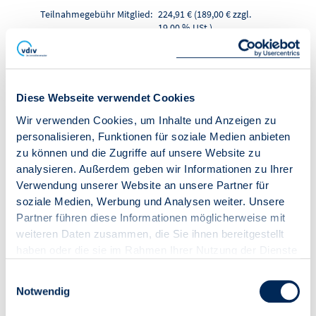
Teilnahmegebühr Mitglied:
224,91 € (189,00 € zzgl.
19,00 % USt.)
ZUR VERANSTALTUNG
IN DEN WARENKORB
Diese Webseite verwendet Cookies
Wir verwenden Cookies, um Inhalte und Anzeigen zu
personalisieren, Funktionen für soziale Medien anbieten
Online-Seminar "Das
zu können und die Zugriffe auf unsere Website zu
analysieren. Außerdem geben wir Informationen zu Ihrer
große Aus – darauf ist
Verwendung unserer Website an unsere Partner für
soziale Medien, Werbung und Analysen weiter. Unsere
nach der Beendigung
Partner führen diese Informationen möglicherweise mit
weiteren Daten zusammen, die Sie ihnen bereitgestellt
von Mietverhältnissen
haben oder die sie im Rahmen Ihrer Nutzung der Dienste
zu achten"
gesammelt haben.
Einwilligungsauswahl
Notwendig