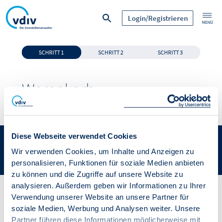
Login/Registrieren
Teilnehmer
SCHRITT 1
SCHRITT 2
SCHRITT 3
Entfernen
Warenkorb
Anrede (Pflichtfeld)*
Veranstaltungen
Diese Webseite verwendet Cookies
Titel
0
Artikel
LOGIN
Wir verwenden Cookies, um Inhalte und Anzeigen zu
personalisieren, Funktionen für soziale Medien anbieten
zu können und die Zugriffe auf unsere Website zu
Vorname (Pflichtfeld)*
analysieren. Außerdem geben wir Informationen zu Ihrer
Verwendung unserer Website an unsere Partner für
Der Warenkorb ist leer!
soziale Medien, Werbung und Analysen weiter. Unsere
Partner führen diese Informationen möglicherweise mit