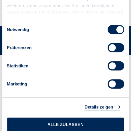
Nachname (Pflichtfeld)*
zu den Veranstaltungen
weiteren Daten zusammen, die Sie ihnen bereitgestellt
haben oder die sie im Rahmen Ihrer Nutzung der Dienste
gesammelt haben.
Einwilligungsauswahl
E-Mail
Notwendig
0
Artikel
LOGIN
Präferenzen
Statistiken
Marketing
Details zeigen
ALLE ZULASSEN