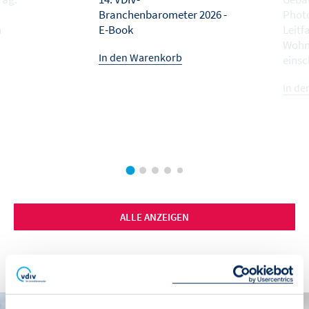
Branchenbarometer 2026 -
Photo
n
E-Book
Leitf
Wohn
In den Warenkorb
einsc
In de
ALLE ANZEIGEN