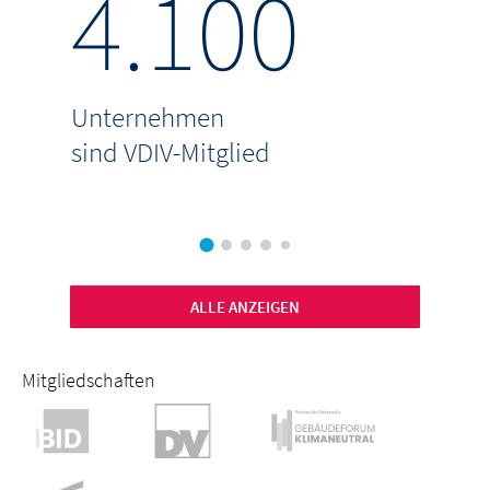
4.100
8
Unternehmen
verw
sind VDIV-Mitglied
 p.a
ALLE ANZEIGEN
Mitgliedschaften