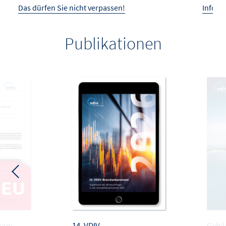
Das dürfen Sie nicht verpassen!
Infos 
Publikationen
rag:
14. VDIV-
Gebä