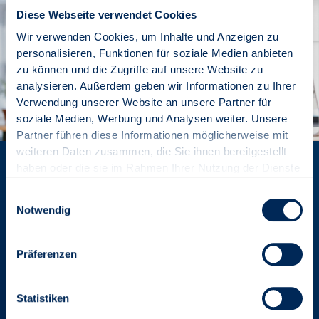
Diese Webseite verwendet Cookies
Wir verwenden Cookies, um Inhalte und Anzeigen zu
personalisieren, Funktionen für soziale Medien anbieten
zu können und die Zugriffe auf unsere Website zu
analysieren. Außerdem geben wir Informationen zu Ihrer
Verwendung unserer Website an unsere Partner für
soziale Medien, Werbung und Analysen weiter. Unsere
Partner führen diese Informationen möglicherweise mit
weiteren Daten zusammen, die Sie ihnen bereitgestellt
Mitglied werden und Vorteile
haben oder die sie im Rahmen Ihrer Nutzung der Dienste
gesammelt haben.
genießen
Einwilligungsauswahl
Notwendig
Die Mitgliedschaft in den VDIV-Landesverbänden ist als
Gütesiegel für Professionalität anerkannt und damit Garant
Präferenzen
für Ihre Kompetenz und Seriosität.
Statistiken
VORTEILE ENTDECKEN