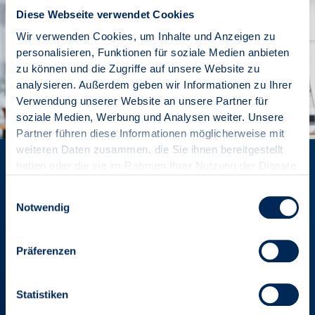
Diese Webseite verwendet Cookies
Wir verwenden Cookies, um Inhalte und Anzeigen zu
personalisieren, Funktionen für soziale Medien anbieten
zu können und die Zugriffe auf unsere Website zu
analysieren. Außerdem geben wir Informationen zu Ihrer
Verwendung unserer Website an unsere Partner für
soziale Medien, Werbung und Analysen weiter. Unsere
Partner führen diese Informationen möglicherweise mit
weiteren Daten zusammen, die Sie ihnen bereitgestellt
Mitglied werden und Vorteile
haben oder die sie im Rahmen Ihrer Nutzung der Dienste
gesammelt haben.
genießen
Einwilligungsauswahl
Notwendig
Die Mitgliedschaft in den VDIV-Landesverbänden ist als
Gütesiegel für Professionalität anerkannt und damit Garant
Präferenzen
für Ihre Kompetenz und Seriosität.
Statistiken
VORTEILE ENTDECKEN