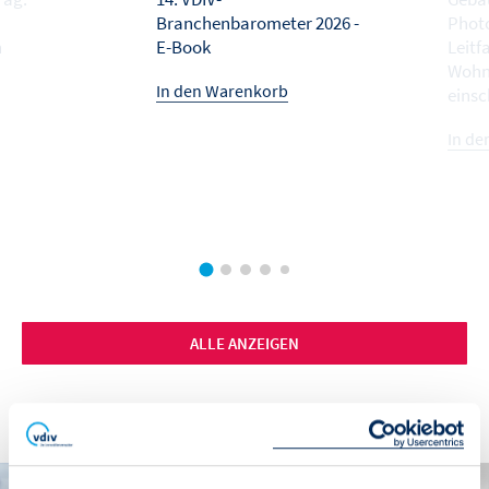
Branchenbarometer 2026 -
Photo
n
E-Book
Leitf
Wohn
In den Warenkorb
einsc
In de
ALLE ANZEIGEN