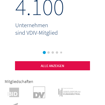
4.100
8
Unternehmen
verw
sind VDIV-Mitglied
p.a
ALLE ANZEIGEN
Mitgliedschaften