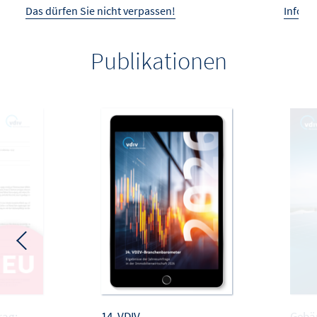
Das dürfen Sie nicht verpassen!
Infos 
Publikationen
rag:
14. VDIV-
Gebä