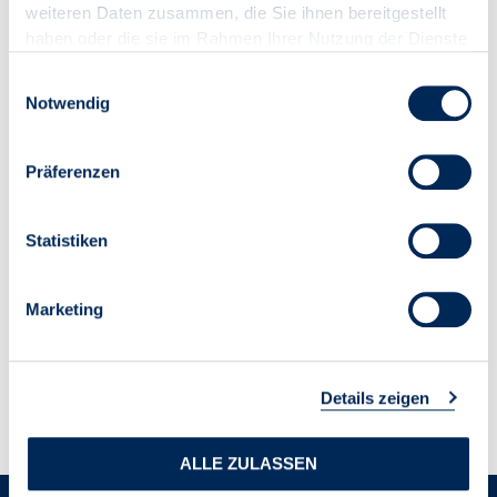
weiteren Daten zusammen, die Sie ihnen bereitgestellt
haben oder die sie im Rahmen Ihrer Nutzung der Dienste
gesammelt haben.
Einwilligungsauswahl
HAMMANS SCHÖNER HAUSVERWALTUNG
Notwendig
BONN GMBH
Präferenzen
Kontakt
Statistiken
VDIV Deutschland
Leipziger Platz 9
Marketing
10117 Berlin
T 030 300 96 79-0
office@vdiv.de
Details zeigen
ALLE ZULASSEN