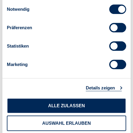
jedoch sein, ob aus den angekündigten Maßnahmen
Einwilligungsauswahl
kurzfristig verlässliche und praxistaugliche Regelungen
Notwendig
werden.
Präferenzen
Statistiken
Marketing
Details zeigen
ALLE ZULASSEN
AUSWAHL ERLAUBEN