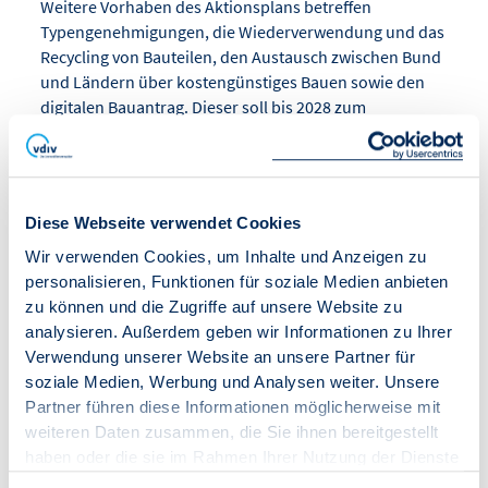
Weitere Vorhaben des Aktionsplans betreffen
Typengenehmigungen, die Wiederverwendung und das
Recycling von Bauteilen, den Austausch zwischen Bund
und Ländern über kostengünstiges Bauen sowie den
digitalen Bauantrag. Dieser soll bis 2028 zum
verbindlichen Regelweg werden. Zum Gebäudetyp E
kündigt das Bundesbauministerium einen
Gesetzentwurf für den weiteren Jahresverlauf 2026 an.
Diese Webseite verwendet Cookies
Konkrete steuerliche Verbesserungen bleiben dagegen
Wir verwenden Cookies, um Inhalte und Anzeigen zu
noch offen. Eine erhöhte Sonderabschreibung für den
personalisieren, Funktionen für soziale Medien anbieten
Wohnungsbau wurde nicht zugesagt. In Aussicht
zu können und die Zugriffe auf unsere Website zu
gestellt wurde lediglich, die degressive Abschreibung zu
analysieren. Außerdem geben wir Informationen zu Ihrer
verlängern und die Sonderabschreibung zielgerichteter
Verwendung unserer Website an unsere Partner für
auszugestalten.
soziale Medien, Werbung und Analysen weiter. Unsere
Partner führen diese Informationen möglicherweise mit
Der Aktionsplan enthält damit mehrere Ansatzpunkte,
weiteren Daten zusammen, die Sie ihnen bereitgestellt
die für mehr Tempo und geringere Kosten im
haben oder die sie im Rahmen Ihrer Nutzung der Dienste
Wohnungsbau sorgen könnten. Entscheidend wird
gesammelt haben.