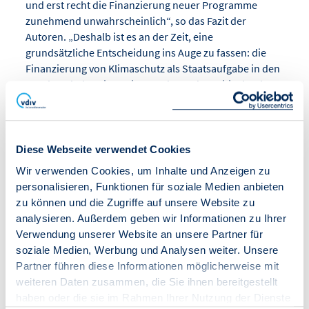
und erst recht die Finanzierung neuer Programme
zunehmend unwahrscheinlich“, so das Fazit der
Autoren. „Deshalb ist es an der Zeit, eine
grundsätzliche Entscheidung ins Auge zu fassen: die
Finanzierung von Klimaschutz als Staatsaufgabe in den
Kernhaushalt zu integrieren oder anderweitig durch
eine verlässliche Finanzierung abzusichern.“ Anlass der
Untersuchung sind die aktuell laufenden
Regierungsberatungen zum Bundeshaushalt 2025 und
zur mittelfristigen Finanzplanung bis 2028.
Diese Webseite verwendet Cookies
Wir verwenden Cookies, um Inhalte und Anzeigen zu
Der VDIV hat bereits mehrfach eine Sicherstellung der
personalisieren, Funktionen für soziale Medien anbieten
Finanzierung von Klimaschutzmaßnahmen und eine
zu können und die Zugriffe auf unsere Website zu
stabile Förderkulisse angemahnt. „Die
analysieren. Außerdem geben wir Informationen zu Ihrer
Bundesregierung muss sicherstellen, dass die von ihr
Verwendung unserer Website an unsere Partner für
geforderten Maßnahmen auch ausreichend gefördert
soziale Medien, Werbung und Analysen weiter. Unsere
werden. Ohne Sicherheiten werden
Partner führen diese Informationen möglicherweise mit
Wohnungseigentümer nicht sanieren“, so Martin
weiteren Daten zusammen, die Sie ihnen bereitgestellt
Kaßler, Geschäftsführer des VDIV Deutschland.
haben oder die sie im Rahmen Ihrer Nutzung der Dienste