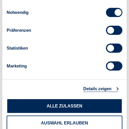
gesammelt haben.
Einwilligungsauswahl
Das MCC-Arbeitspapier „Der KTF auf unsicheren Füßen:
Notwendig
Herausforderungen für die Finanzierung der
Klimapolitik in Deutschland“ ist
hier
einsehbar.
Präferenzen
Statistiken
Marketing
Details zeigen
ALLE ZULASSEN
AUSWAHL ERLAUBEN