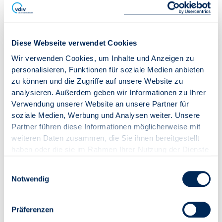
Dafür sollen bundesweit einheitliche Datenstandards,
Dateiformate und Inhalte per Verordnung festgelegt
werden. Bei Gerichten und Verwaltungsbehörden
sollen die Länder Verordnungskompetenzen erhalten,
Diese Webseite verwendet Cookies
einschließlich des Zeitpunkts der Einführung. Für den
Wir verwenden Cookies, um Inhalte und Anzeigen zu
Austausch außerhalb der Finanzverwaltung ist als
personalisieren, Funktionen für soziale Medien anbieten
Infrastruktur das Elektronische Gerichts- und
zu können und die Zugriffe auf unsere Website zu
Verwaltungspostfach vorgesehen. Für den steuerlichen
analysieren. Außerdem geben wir Informationen zu Ihrer
Teil soll die Kommunikation über ELSTER organisiert
Verwendung unserer Website an unsere Partner für
werden, mit dem Ziel, dass dieser Bereich spätestens
soziale Medien, Werbung und Analysen weiter. Unsere
zum 1. Januar 2028 vollständig elektronisch
Partner führen diese Informationen möglicherweise mit
funktioniert.
weiteren Daten zusammen, die Sie ihnen bereitgestellt
haben oder die sie im Rahmen Ihrer Nutzung der Dienste
gesammelt haben.
Einwilligungsauswahl
Notwendig
Präferenzen