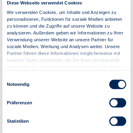
Diese Webseite verwendet Cookies
Installationsprozess führt. Der Verband der
Immobilienverwalter Deutschland betont, dass neben
Wir verwenden Cookies, um Inhalte und Anzeigen zu
rechtlichen Kenntnissen insbesondere technisches
personalisieren, Funktionen für soziale Medien anbieten
Verständnis erforderlich ist, etwa zur Lastverteilung,
zu können und die Zugriffe auf unsere Website zu
Netzanschlussplanung oder Abrechnung.
analysieren. Außerdem geben wir Informationen zu Ihrer
Verwendung unserer Website an unsere Partner für
soziale Medien, Werbung und Analysen weiter. Unsere
Auch steuerlich lohnt sich die Nachrüstung: Vermieter
Partner führen diese Informationen möglicherweise mit
können Anschaffungs- und Installationskosten über die
weiteren Daten zusammen, die Sie ihnen bereitgestellt
betriebsgewöhnliche Nutzungsdauer abschreiben.
haben oder die sie im Rahmen Ihrer Nutzung der Dienste
Privatpersonen erhalten zudem eine
gesammelt haben.
Steuerermäßigung von bis zu 1.200 Euro für
Einwilligungsauswahl
Handwerkerleistungen.
Notwendig
Den Leitfaden der nationalen Leitstelle für
Präferenzen
Ladeinfrastruktur finden Sie hier:
https://nationale-leitstelle.de/wp-
content/uploads/2025/06/Neuauflage-Publikation-
Statistiken
Mehrparteienhaeuser.pdf