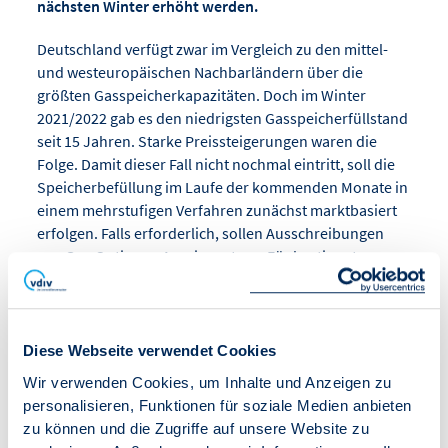
nächsten Winter erhöht werden.
Deutschland verfügt zwar im Vergleich zu den mittel-
und westeuropäischen Nachbarländern über die
größten Gasspeicherkapazitäten. Doch im Winter
2021/2022 gab es den niedrigsten Gasspeicherfüllstand
seit 15 Jahren. Starke Preissteigerungen waren die
Folge. Damit dieser Fall nicht nochmal eintritt, soll die
Speicherbefüllung im Laufe der kommenden Monate in
einem mehrstufigen Verfahren zunächst marktbasiert
erfolgen. Falls erforderlich, sollen Ausschreibungen
von Gas-Optionen Anreize setzen. Für bestimmte
Stichtage wurden Mindestfüllstände festgeschrieben.
Das Gasspeichergesetz muss noch im Bundesrat
beschlossen werden. Es soll zum 1. Mai 2022 in Kraft
treten.
Diese Webseite verwendet Cookies
Wir verwenden Cookies, um Inhalte und Anzeigen zu
personalisieren, Funktionen für soziale Medien anbieten
zu können und die Zugriffe auf unsere Website zu