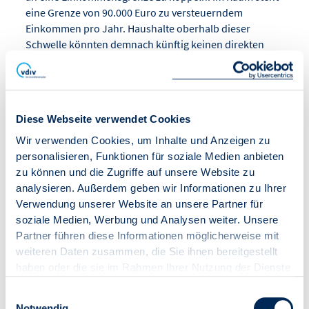
eine Grenze von 90.000 Euro zu versteuerndem
Einkommen pro Jahr. Haushalte oberhalb dieser
Schwelle könnten demnach künftig keinen direkten
Zuschuss mehr erhalten. Stattdessen wird über
steuerliche Entlastungen nachgedacht, mit denen ein
Teil der Kosten über mehrere Jahre geltend gemacht
werden könnte.
Diese Webseite verwendet Cookies
Wir verwenden Cookies, um Inhalte und Anzeigen zu
Die Branche warnt vor einer erneuten Änderung der
personalisieren, Funktionen für soziale Medien anbieten
Förderbedingungen. Gerade beim Heizungstausch sind
zu können und die Zugriffe auf unsere Website zu
lange Planungs-, Beratungs- und
analysieren. Außerdem geben wir Informationen zu Ihrer
Entscheidungsprozesse üblich. Für Eigentümer,
Verwendung unserer Website an unsere Partner für
Wohnungseigentümergemeinschaften und
soziale Medien, Werbung und Analysen weiter. Unsere
Verwaltungen ist deshalb entscheidend, dass
Partner führen diese Informationen möglicherweise mit
Förderzusagen verlässlich bleiben und die
weiteren Daten zusammen, die Sie ihnen bereitgestellt
Bedingungen nicht kurzfristig verändert werden.
haben oder die sie im Rahmen Ihrer Nutzung der Dienste
Andernfalls drohen Kaufzurückhaltung, verschobene
gesammelt haben.
Investitionen und zusätzliche Unsicherheit in ohnehin
Einwilligungsauswahl
komplexen Sanierungsentscheidungen.
Notwendig