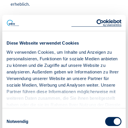
erheblich.
Die Veröffentlichung ist im Rahmen der
Nachhaltigkeitspartnerschaft von VDIV Deutschland
und EnBW entstanden. Ergänzend wird die Ladelösung
der EnBW vorgestellt, die Vorhaben von der ersten
Diese Webseite verwendet Cookies
Einschätzung bis zum laufenden Betrieb begleitet. VDIV-
Mitglieder können dafür entweder eine kostenfreie
Wir verwenden Cookies, um Inhalte und Anzeigen zu
Angebotsindikation anfordern oder eine
personalisieren, Funktionen für soziale Medien anbieten
Standortbegehung mit Konzeption und verbindlicher
zu können und die Zugriffe auf unsere Website zu
Kalkulation zu Sonderkonditionen beauftragen.
analysieren. Außerdem geben wir Informationen zu Ihrer
Verwendung unserer Website an unsere Partner für
soziale Medien, Werbung und Analysen weiter. Unsere
Die Kurzinformation steht hier (nach Login) zum
Partner führen diese Informationen möglicherweise mit
kostenfreien Download bereit:
weiteren Daten zusammen, die Sie ihnen bereitgestellt
https://vdiv.de/publikationen/bundesfoerderung-
haben oder die sie im Rahmen Ihrer Nutzung der Dienste
fuer-ladeinfrastruktur-kurzinformation-und-enbw-
gesammelt haben.
angebot-fuer-vdiv-mitglieder
Einwilligungsauswahl
Notwendig