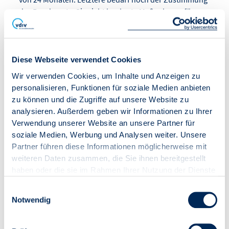
des Bundesrats. Sie sieht konkrete Maßnahmen für
eine verpflichtende jährliche Heizungsprüfung und
Heizungsoptimierung für Gebäude mit Gasheizungen
vor. Zudem soll bei Vorliegen bestimmter Bedingungen
ein hydraulischer Abgleich für große Gebäude mit
Diese Webseite verwendet Cookies
zentraler Wärmeversorgung durch Erdgas verpflichtend
Wir verwenden Cookies, um Inhalte und Anzeigen zu
und ineffiziente, ungesteuerte Heizungspumpen
personalisieren, Funktionen für soziale Medien anbieten
ausgetauscht werden. Schließlich regelt die
zu können und die Zugriffe auf unsere Website zu
Verordnung auch die Pflicht zur Umsetzung
analysieren. Außerdem geben wir Informationen zu Ihrer
wirtschaftlicher Energieeffizienzmaßnahmen in
Verwendung unserer Website an unsere Partner für
Unternehmen.
soziale Medien, Werbung und Analysen weiter. Unsere
Partner führen diese Informationen möglicherweise mit
Für die Mitgliedsunternehmen der Landesverbände
weiteren Daten zusammen, die Sie ihnen bereitgestellt
stehen in Kürze Handlungsempfehlungen bereit.
haben oder die sie im Rahmen Ihrer Nutzung der Dienste
gesammelt haben.
Einwilligungsauswahl
Notwendig