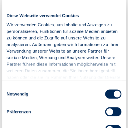
Diese Webseite verwendet Cookies
„Wir sind Partner des VDIV, weil hier ein großer
Wir verwenden Cookies, um Inhalte und Anzeigen zu
Teil der Branche zusammenkommt, mit der wir
personalisieren, Funktionen für soziale Medien anbieten
täglich arbeiten. Der direkte Kontakt hilft uns,
zu können und die Zugriffe auf unsere Website zu
unsere Produkte und unseren Service genau an
analysieren. Außerdem geben wir Informationen zu Ihrer
dem auszurichten, was Verwaltungen im Alltag
Verwendung unserer Website an unsere Partner für
tatsächlich brauchen.“
soziale Medien, Werbung und Analysen weiter. Unsere
Partner führen diese Informationen möglicherweise mit
weiteren Daten zusammen, die Sie ihnen bereitgestellt
haben oder die sie im Rahmen Ihrer Nutzung der Dienste
Ihr Ansprechpartner
gesammelt haben.
Einwilligungsauswahl
Notwendig
Präferenzen