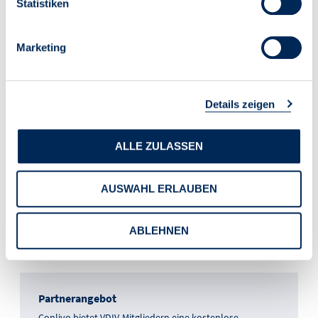
Statistiken
Lennart Jörn
Geschäftsführer
Marketing
Details zeigen
Kontakt
Lennart Jörn
Geschäftsführer
ALLE ZULASSEN
Ballindamm 3
20095 Hamburg
AUSWAHL ERLAUBEN
M +49 160 8010259
info@conlivo.de
https://www.conlivo.de/
ABLEHNEN
Partnerangebot
Conlivo bietet VDIV-Mitgliedern eine kostenlose