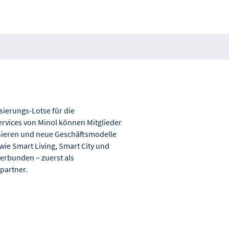
isierungs-Lotse für die
rvices von Minol können Mitglieder
isieren und neue Geschäftsmodelle
ie Smart Living, Smart City und
verbunden – zuerst als
partner.