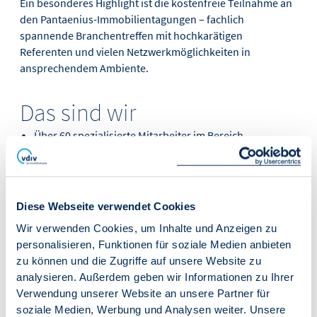
Ein besonderes Highlight ist die kostenfreie Teilnahme an
den Pantaenius-Immobilientagungen – fachlich
spannende Branchentreffen mit hochkarätigen
Referenten und vielen Netzwerkmöglichkeiten in
ansprechendem Ambiente.
Das sind wir
Über 60 spezialisierte Mitarbeiter im Bereich
Wohnimmobilienverwaltung
Über 1.200 zufriedene Immobilienkunden
Spezialist für WEG-Verwaltung seit 2008
Leistungsstarkes Netzwerk mit renommierten Partnern
Diese Webseite verwendet Cookies
Wir verwenden Cookies, um Inhalte und Anzeigen zu
Umfassendes digitales Kundenportal für maximale
personalisieren, Funktionen für soziale Medien anbieten
Effizienz
zu können und die Zugriffe auf unsere Website zu
Spezialkonzepte für Objekt- und
analysieren. Außerdem geben wir Informationen zu Ihrer
Firmenversicherungen
Verwendung unserer Website an unsere Partner für
Premiumpartner des VDIV Deutschland e. V. seit 2012
soziale Medien, Werbung und Analysen weiter. Unsere