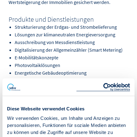
Wertsteigerung der Immobilien gesichert werden.
Produkte und Dienstleistungen
Strukturierung der Erdgas- und Strombelieferung
Lösungen zur klimaneutralen Energieversorgung
Ausschreibung von Messdienstleistung
Digitalisierung der Allgemeinzähler (Smart Metering)
E-Mobilitätskonzepte
Photovoltaiklösungen
Energetische Gebäudeoptimierung
Facility-Management-Ausschreibungen
Entsorgung/Abfallwirtschaft
Diese Webseite verwendet Cookies
"Wir sind Partner des VDIV Deutschland, weil wir
Wir verwenden Cookies, um Inhalte und Anzeigen zu
davon überzeugt sind, gemeinsam Mehrwerte zu
personalisieren, Funktionen für soziale Medien anbieten
schaffen, um die Immobilienbranche
zu können und die Zugriffe auf unsere Website zu
zukunftsgerecht und klimaneutral auszurichten."