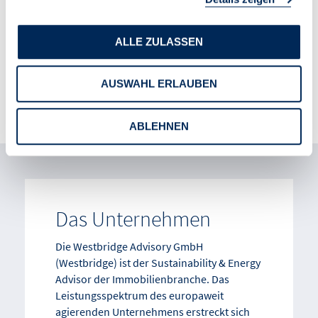
Vertriebsleiter Wohnungswirtschaft
Barckhausstraße 12-14
ALLE ZULASSEN
60325 Frankfurt am Main
T 069 989 7286 50
AUSWAHL ERLAUBEN
contact@westbridge-advisory.com
www.westbridge-advisory.com
ABLEHNEN
Das Unternehmen
Die Westbridge Advisory GmbH
(Westbridge) ist der Sustainability & Energy
Advisor der Immobilienbranche. Das
Leistungsspektrum des europaweit
agierenden Unternehmens erstreckt sich