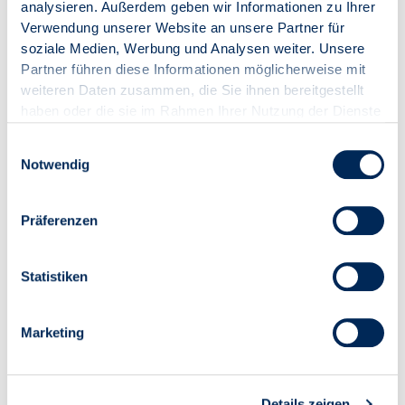
analysieren. Außerdem geben wir Informationen zu Ihrer
Verwendung unserer Website an unsere Partner für
soziale Medien, Werbung und Analysen weiter. Unsere
Partner führen diese Informationen möglicherweise mit
weiteren Daten zusammen, die Sie ihnen bereitgestellt
Ihr Ansprechpartner
haben oder die sie im Rahmen Ihrer Nutzung der Dienste
gesammelt haben.
Einwilligungsauswahl
Notwendig
Präferenzen
Dirk Bitterlich
Statistiken
Vertriebsleiter Wohnungswirtschaft
Marketing
Kontakt
Dirk Bitterlich
Details zeigen