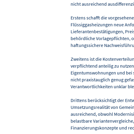
nicht ausreichend ausdifferenzi
Erstens schafft die vorgesehene
Flüssiggasheizungen neue Anf
Lieferantenbestätigungen, Pre
behördliche Vorlagepflichten, o
haftungssichere Nachweisführu
Zweitens ist die Kostenverteil
verpflichtend anteilig zu nutze
Eigentumswohnungen und bei s
nicht praxistauglich genug gefa
Verantwortlichkeiten unklar bl
Drittens berücksichtigt der Ent
Umsetzungsrealität von Gemei
ausreichend, obwohl Modernis
belastbare Variantenvergleich
Finanzierungskonzepte und re