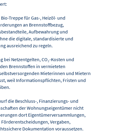
ert:
 Bio-Treppe für Gas-, Heizöl- und
orderungen an Brennstoffbezug,
isbestandteile, Aufbewahrung und
hne die digitale, standardisierte und
ng ausreichend zu regeln.
ung bei Netzentgelten, CO₂-Kosten und
nden Brennstoffen in vermieteten
elbstversorgenden Mieterinnen und Mietern
sst, weil Informationspflichten, Fristen und
eiben.
wurf die Beschluss-, Finanzierungs- und
nschaften der Wohnungseigentümer nicht
ierungen dort Eigentümerversammlungen,
e, Förderentscheidungen, Vergaben,
chtssichere Dokumentation voraussetzen.