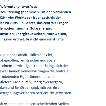
 Referentenentwurf des
zes Stellung genommen. Die den Verbänden
026 – vier Werktage - ist angesichts der
ch zu kurz. Ein Gesetz, das zentrale Fragen
modernisierung, Solarenergie,
tomation, Energieausweisen, Nachweisen,
ng neu ordnet, braucht eine ernsthafte
zt dennoch ausdrücklich das Ziel,
ogieoffen, rechtssicher und sozial
 einem so wichtigen Thema bringt sich der
e weil Immobilienverwaltungen die zentrale
vermietenden Eigentümerinnen und
ietern, Fachleuten, Energieversorgern,
nken und Behörden sind, müssen ihre
setzgebungsverfahren berücksichtigt werden.
sätze, bleibt aber an entscheidenden Stellen