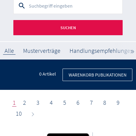
SUCHEN
Alle
Musterverträge
Handlungsempfehlungen
0
Artikel
WARENKORB PUBLIKATIONEN
1
2
3
4
5
6
7
8
9
10