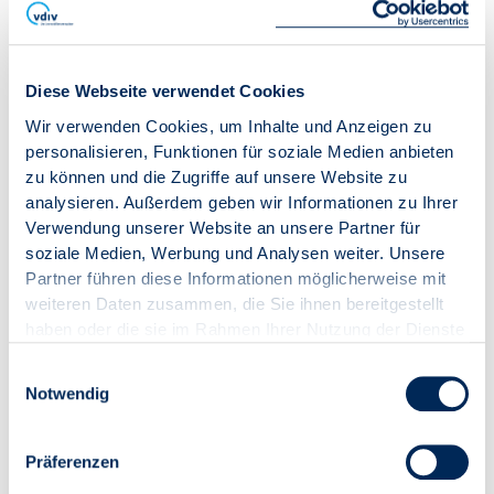
Bitte beachten Sie die im Paket enthaltenen Copyright-
Hinweise.
Diese Webseite verwendet Cookies
Wir verwenden Cookies, um Inhalte und Anzeigen zu
Mitglieder:
0,00 € (0,00 € zzgl. 19,00 % USt.)
Nichtmitglieder:
82,11 € (69,00 € zzgl. 19,00 % USt.)
personalisieren, Funktionen für soziale Medien anbieten
Dienstleister:
82,11 € (69,00 € zzgl. 19,00 % USt.)
zu können und die Zugriffe auf unsere Website zu
analysieren. Außerdem geben wir Informationen zu Ihrer
Verwendung unserer Website an unsere Partner für
IN DEN WARENKORB
soziale Medien, Werbung und Analysen weiter. Unsere
Partner führen diese Informationen möglicherweise mit
weiteren Daten zusammen, die Sie ihnen bereitgestellt
haben oder die sie im Rahmen Ihrer Nutzung der Dienste
gesammelt haben.
Einwilligungsauswahl
Notwendig
Präferenzen