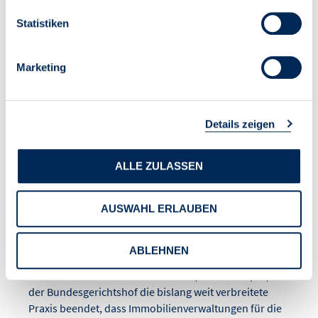
Statistiken
VDIV-
Marketing
Handlungsempfehlung:
BGH zur Neuvermietung
Details zeigen
verwalteter Wohnungen:
ALLE ZULASSEN
Grenzen der
Maklerprovision für
AUSWAHL ERLAUBEN
Hausverwaltungen
ABLEHNEN
Mit seinem Urteil vom 21. Mai 2026 (Az. I ZR 224/25) hat
der Bundesgerichtshof die bislang weit verbreitete
Praxis beendet, dass Immobilienverwaltungen für die