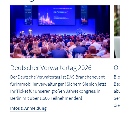
Deutscher Verwaltertag 2026
Onli
Der Deutsche Verwaltertag ist DAS Branchenevent
Bleibe
für Immobilienverwaltungen! Sichern Sie sich jetzt
Bequem
Ihr Ticket für unseren großen Jahreskongress in
abwech
chen
Berlin mit über 1.600 Teilnehmenden!
Semina
ng.
die in 
Infos & Anmeldung
Jetzt 