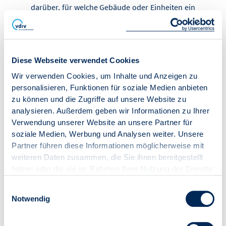
darüber, für welche Ge­bäude oder Einheiten ein
Energieausweis vorliegt, wann er ausgestellt
wurde, wann er abläuft und wo er digital
hinterlegt ist. Zudem sollten Vermietungs-,
Verkaufs-, Vertragsverlängerungs- und
Diese Webseite verwendet Cookies
Sanierungsprozesse so organisiert werden, dass
rechtzeitig geprüft wird, ob ein gültiger
Wir verwenden Cookies, um Inhalte und Anzeigen zu
Energieausweis vorliegt oder neu erstellt
personalisieren, Funktionen für soziale Medien anbieten
werden muss. Auch die Zusammenarbeit mit
zu können und die Zugriffe auf unsere Website zu
qualifizierten Ausstellern sollte frühzeitig
analysieren. Außerdem geben wir Informationen zu Ihrer
gesichert werden, da die Nachfrage steigen
Verwendung unserer Website an unsere Partner für
dürfte. Entscheidend sind verlässliche interne
soziale Medien, Werbung und Analysen weiter. Unsere
Prozesse für fristgerechte Beschaffung, korrekte
Partner führen diese Informationen möglicherweise mit
Nutzung und nachvollziehbare Dokumentation.
weiteren Daten zusammen, die Sie ihnen bereitgestellt
haben oder die sie im Rahmen Ihrer Nutzung der Dienste
gesammelt haben.
Flämig, Dr. Katharina
Einwilligungsauswahl
Referentin Pressse- und
Notwendig
Öffentlichkeitsarbeit
VDIV Deutschland