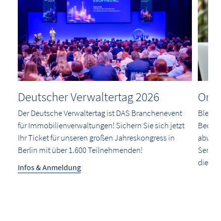
Deutscher Verwaltertag 2026
Onli
Der Deutsche Verwaltertag ist DAS Branchenevent
Bleibe
für Immobilienverwaltungen! Sichern Sie sich jetzt
Bequem
Ihr Ticket für unseren großen Jahreskongress in
abwech
chen
Berlin mit über 1.600 Teilnehmenden!
Semina
ng.
die in 
Infos & Anmeldung
Jetzt 