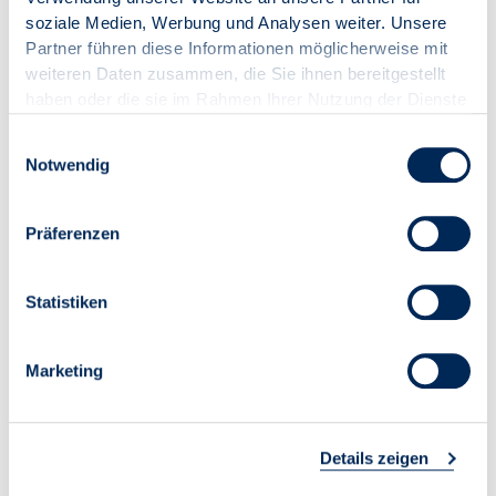
monatliche Empfangsgebühren. Über die
soziale Medien, Werbung und Analysen weiter. Unsere
zusätzliche Fremdsprachenversorgung werden
Partner führen diese Informationen möglicherweise mit
alle Mieterwünsche erfüllt, sodass komplett auf
weiteren Daten zusammen, die Sie ihnen bereitgestellt
private Satellitenschüssel an der Fassade oder
haben oder die sie im Rahmen Ihrer Nutzung der Dienste
auf den Balkonen verzichtet werden kann.
gesammelt haben.
Einwilligungsauswahl
Zudem bietet SAT-TV über Glasfaser eine
Notwendig
einfache Handhabung ohne Zusatzgeräte oder
eine zweite Fernbedienung. Durch die
universellen Glasfaseranschlüsse in jeder
Präferenzen
Wohnung können die Bewohner außerdem frei
zwischen allen verfügbaren Internetanbietern
wählen.
Statistiken
Mühleib, Christoph
Marketing
Geschäftsführer
SES Germany GmbH
www.wowi.astra.de
Details zeigen