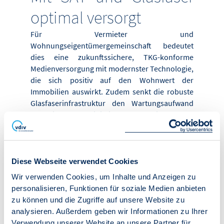
optimal versorgt
Für Vermieter und
Wohnungseigentümergemeinschaft bedeutet
dies eine zukunftssichere, TKG-konforme
Medienversorgung mit modernster Technologie,
die sich positiv auf den Wohnwert der
Immobilien auswirkt. Zudem senkt die robuste
Glasfaserinfrastruktur den Wartungsaufwand
erheblich und minimiert Ausfallzeiten. Auch
bleiben Wartungs- und Instandsetzungskosten
für die Satellitenanlage weiterhin umlegbar auf
die Nebenkosten.
Diese Webseite verwendet Cookies
Für Bewohner bedeutet diese
Wir verwenden Cookies, um Inhalte und Anzeigen zu
Medienversorgung eine höhere Wohnqualität:
personalisieren, Funktionen für soziale Medien anbieten
Die zentrale SAT-Anlage versorgt alle Haushalte
zu können und die Zugriffe auf unsere Website zu
zuverlässig mit einer großen Auswahl an
analysieren. Außerdem geben wir Informationen zu Ihrer
Programmen über Satellit – und das ohne
Verwendung unserer Website an unsere Partner für