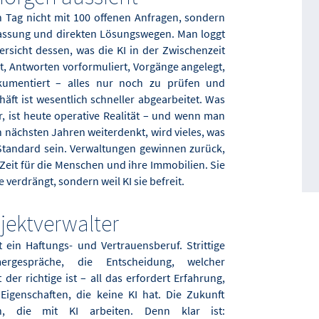
ren Tag nicht mit 100 offenen Anfragen, sondern
assung und direkten Lösungswegen. Man loggt
rsicht dessen, was die KI in der Zwischenzeit
rt, Antworten vorformuliert, Vorgänge angelegt,
kumentiert – alles nur noch zu prüfen und
äft ist wesentlich schneller abgearbeitet. Was
, ist heute operative Realität – und wenn man
n nächsten Jahren weiterdenkt, wird vieles, was
d Standard sein. Verwaltungen gewinnen zurück,
 Zeit für die Menschen und ihre Immobilien. Sie
 verdrängt, sondern weil KI sie befreit.
bjektverwalter
 ein Haftungs- und Vertrauensberuf. Strittige
mergespräche, die Entscheidung, welcher
der richtige ist – all das erfordert Erfahrung,
Eigenschaften, die keine KI hat. Die Zukunft
, die mit KI arbeiten. Denn klar ist: