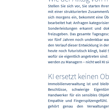
Stellen Sie sich vor, Sie starten Ih
mit einer strukturierten Zusammenf
sich morgens ein, bekommt eine Übe
bearbeitet hat: Anfragen kategorisie
Sonderleistungen erkannt und do
freizugeben. Das gesamte Tagesgesch
vor fünf Jahren noch undenkbar war
den Verlauf dieser Entwicklung in de
heute noch futuristisch klingt, bal
wofür sie eigentlich angetreten sind:
werden zu Managern – nicht weil KI sie
KI ersetzt keinen O
Immobilienverwaltung ist und bleibt
Beschlüsse, schwierige Eigentü
Handwerker für ein sensibles Objekt 
Empathie und Fingerspitzengefühl. 
gehört genau den Verwaltungen