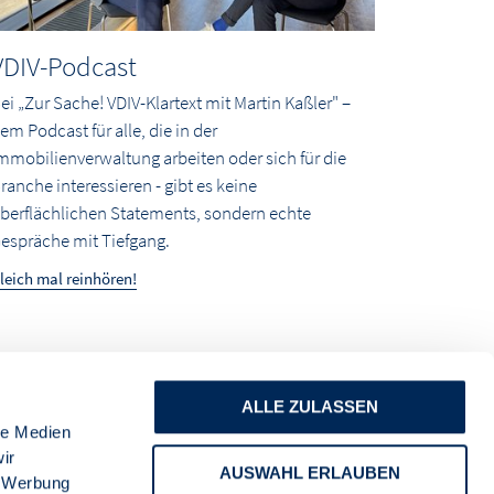
VDIV-Podcast
ei „Zur Sache! VDIV-Klartext mit Martin Kaßler" –
em Podcast für alle, die in der
mmobilienverwaltung arbeiten oder sich für die
ranche interessieren - gibt es keine
berflächlichen Statements, sondern echte
espräche mit Tiefgang.
leich mal reinhören!
ALLE ZULASSEN
le Medien
ir
AUSWAHL ERLAUBEN
, Werbung