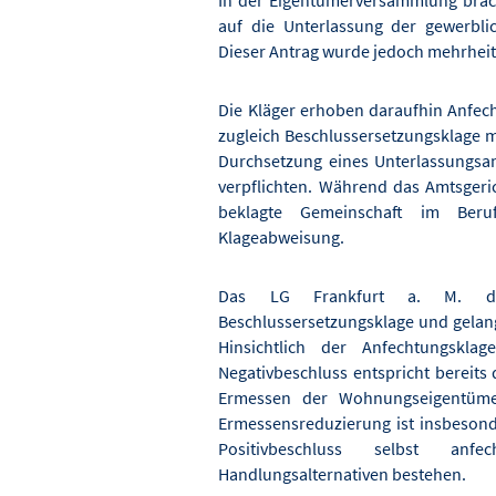
In der Eigentümerversammlung brach
auf die Unterlassung der gewerbli
Dieser Antrag wurde jedoch mehrheit
Die Kläger erhoben daraufhin Anfec
zugleich Beschlussersetzungsklage mi
Durchsetzung eines Unterlassungsa
verpflichten. Während das Amtsgeric
beklagte Gemeinschaft im Beruf
Klageabweisung.
Das LG Frankfurt a. M. diff
Beschlussersetzungsklage und gelan
Hinsichtlich der Anfechtungskla
Negativbeschluss entspricht bereit
Ermessen der Wohnungseigentümer 
Ermessensreduzierung ist insbeson
Positivbeschluss selbst an
Handlungsalternativen bestehen.