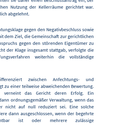
ten sie daher einen Beschlussantrag ein, der
chen Nutzung der Kellerräume gerichtet war.
lich abgelehnt.
htungsklage gegen den Negativbeschluss sowie
t dem Ziel, die Gemeinschaft zur gerichtlichen
nspruchs gegen den störenden Eigentümer zu
ht der Klage insgesamt stattgab, verfolgte die
ungsverfahren weiterhin die vollständige
erenziert zwischen Anfechtungs- und
gt zu einer teilweise abweichenden Bewertung.
ge verneint das Gericht deren Erfolg. Ein
s dann ordnungsgemäßer Verwaltung, wenn das
nicht auf null reduziert sei. Eine solche
dere dann ausgeschlossen, wenn der begehrte
fechtbar ist oder mehrere zulässige