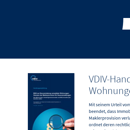
VDIV-Hand
Wohnungen
Mit seinem Urteil vom
beendet, dass Immob
Maklerprovision verl
ordnet deren rechtli