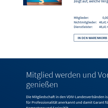
zeigt auf, welche Ver
Mitglieder:
0,00
Nichtmitglieder:
46,41 
Dienstleister:
46,41 
IN DEN WARENKORB
Mitglied werden und Vor
genießen
Die Mitgliedschaft in den VDIV-Landesverbänden ist
für Professionalität anerkannt und damit Garant fü
Kompetenz und Seriosität.