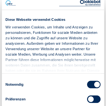
einschaften – Wie ist die
finanzielle Lage?
Diese Webseite verwendet Cookies
Wir verwenden Cookies, um Inhalte und Anzeigen zu
Die finanziellen und personellen Kapazitäten von
personalisieren, Funktionen für soziale Medien anbieten
Eigentümergemeinschaften reichen nicht aus, um die
zu können und die Zugriffe auf unsere Website zu
Anforderungen des Gebäudeenergiegesetzes (GEG) zu
analysieren. Außerdem geben wir Informationen zu Ihrer
erfüllen. 88,9 Prozent der Immobilienverwaltungen
Verwendung unserer Website an unsere Partner für
halten die Rücklagen ihrer WEG für unzureichend, um
soziale Medien, Werbung und Analysen weiter. Unsere
energetische Sanierungen aus Eigenmitteln zu
Partner führen diese Informationen möglicherweise mit
finanzieren, während nur 16,5 Prozent über
weiteren Daten zusammen, die Sie ihnen bereitgestellt
ausreichende Personalkapazitäten verfügen. Die
haben oder die sie im Rahmen Ihrer Nutzung der Dienste
Neuauflage der VDIV-Blitzumfrage zeigt zwei Jahre
gesammelt haben.
nach der ersten Erhebung die zunehmenden
Einwilligungsauswahl
Herausforderungen bei der Umsetzung der 65-
Notwendig
Prozent-Regel für erneuerbare Energien, die ab
2026/2028 schrittweise greift.
(Stand Oktober 2025, PDF-Dokument, 834 KB).
Präferenzen