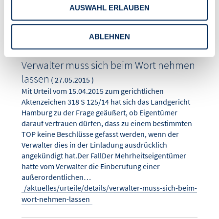
Arbeitsleistung zur vollen Zufriedenheit…
AUSWAHL ERLAUBEN
/aktuelles/urteile/details/arbeitnehmer-hat-keinen-
generellen-anspruch-auf-gutes-arbeitszeugnis
ABLEHNEN
Verwalter muss sich beim Wort nehmen
lassen
( 27.05.2015 )
Mit Urteil vom 15.04.2015 zum gerichtlichen
Aktenzeichen 318 S 125/14 hat sich das Landgericht
Hamburg zu der Frage geäußert, ob Eigentümer
darauf vertrauen dürfen, dass zu einem bestimmten
TOP keine Beschlüsse gefasst werden, wenn der
Verwalter dies in der Einladung ausdrücklich
angekündigt hat.Der FallDer Mehrheitseigentümer
hatte vom Verwalter die Einberufung einer
außerordentlichen…
/aktuelles/urteile/details/verwalter-muss-sich-beim-
wort-nehmen-lassen