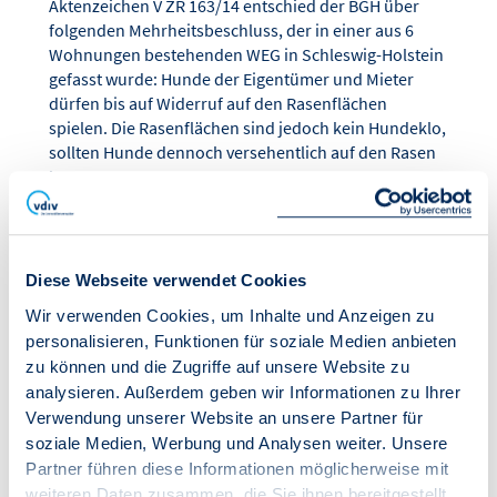
Aktenzeichen V ZR 163/14 entschied der BGH über
folgenden Mehrheitsbeschluss, der in einer aus 6
Wohnungen bestehenden WEG in Schleswig-Holstein
gefasst wurde: Hunde der Eigentümer und Mieter
dürfen bis auf Widerruf auf den Rasenflächen
spielen. Die Rasenflächen sind jedoch kein Hundeklo,
sollten Hunde dennoch versehentlich auf den Rasen
koten,…
/aktuelles/urteile/details/an-der-langen-leine-
grenzen-zulaessiger-mehrheitsbeschluesse-zur-
hundehaltung
Diese Webseite verwendet Cookies
Wir verwenden Cookies, um Inhalte und Anzeigen zu
Zwangsvollstreckung eines
personalisieren, Funktionen für soziale Medien anbieten
Wintergartenrückbaus
zu können und die Zugriffe auf unsere Website zu
( 08.06.2015 )
analysieren. Außerdem geben wir Informationen zu Ihrer
Eine an sich vertretbare Handlung (Rückbau eines
Verwendung unserer Website an unsere Partner für
Wintergartens) wird zu einer unvertretbaren
Handlung, wenn die Mitwirkung oder Zustimmung
soziale Medien, Werbung und Analysen weiter. Unsere
eines Dritten erforderlich ist und dieser dazu nicht
Partner führen diese Informationen möglicherweise mit
bereit ist. Übereignet der Schuldner während des
weiteren Daten zusammen, die Sie ihnen bereitgestellt