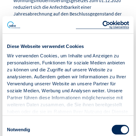
Wohnungsmodernisierungsgesetzes zum 01.12.2020
reduziert sich die Anfechtbarkeit einer
Jahresabrechnung auf den Beschlussgegenstand der
beschlossenen Abrechnungsspitze. Weitere Gründe
können Anlass geben, die Jahresabrechnung als
reines "Rechenwerk" anzufechten. In diesem Online-
Seminar werden mögliche Anfechtungsgründe
Diese Webseite verwendet Cookies
(formeller und materieller Art) aufgezeigt…
/veranstaltung/online-seminar-26024
Wir verwenden Cookies, um Inhalte und Anzeigen zu
personalisieren, Funktionen für soziale Medien anbieten
zu können und die Zugriffe auf unsere Website zu
Online-Seminar
analysieren. Außerdem geben wir Informationen zu Ihrer
Verwendung unserer Website an unsere Partner für
"Heizkostenabrechnung für
soziale Medien, Werbung und Analysen weiter. Unsere
Fortgeschrittene"
Partner führen diese Informationen möglicherweise mit
##Inhalte Mit diesem Online-Seminar können die
weiteren Daten zusammen, die Sie ihnen bereitgestellt
Teilnehmenden sich den komplexen und oft
haben oder die sie im Rahmen Ihrer Nutzung der Dienste
herausfordernden Vorgaben der
gesammelt haben.
Heizkostenverordnung widmen. Die relevanten
Einwilligungsauswahl
Vorschriften des Heizkostenrechts samt Verpflichtung
Notwendig
zur verbrauchsabhängigen Erfassung und