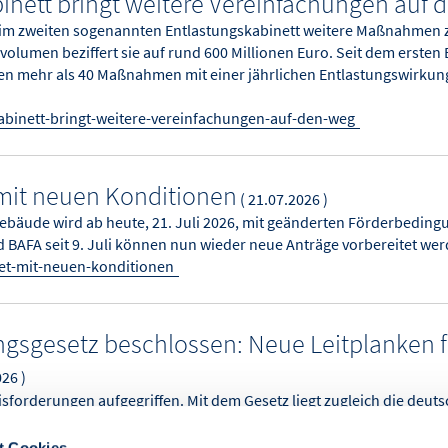
inett bringt weitere Vereinfachungen auf 
i im zweiten sogenannten Entlastungskabinett weitere Maßnahmen
svolumen beziffert sie auf rund 600 Millionen Euro. Seit dem erste
 mehr als 40 Maßnahmen mit einer jährlichen Entlastungswirkun
abinett-bringt-weitere-vereinfachungen-auf-den-weg
 mit neuen Konditionen
( 21.07.2026 )
Gebäude wird ab heute, 21. Juli 2026, mit geänderten Förderbeding
BAFA seit 9. Juli können nun wieder neue Anträge vorbereitet wer
tet-mit-neuen-konditionen
sgesetz beschlossen: Neue Leitplanken f
26 )
xisforderungen aufgegriffen. Mit dem Gesetz liegt zugleich die de
tige Unterbrechung bei der Gebäudeförderung steht jedoch im Wid
t Cookies