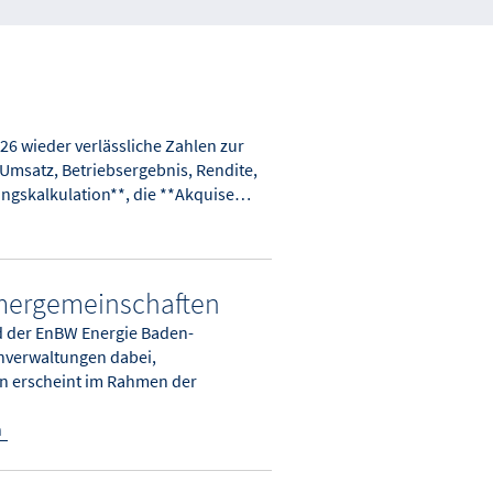
6 wieder verlässliche Zahlen zur
Umsatz, Betriebsergebnis, Rendite,
ungskalkulation**, die **Akquise…
ümergemeinschaften
nd der EnBW Energie Baden-
nverwaltungen dabei,
on erscheint im Rahmen der
n