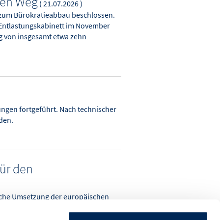
den Weg
( 21.07.2026 )
 zum Bürokratieabbau beschlossen.
n Entlastungskabinett im November
g von insgesamt etwa zehn
ungen fortgeführt. Nach technischer
den.
ür den
utsche Umsetzung der europäischen
erspruch zum Anspruch auf