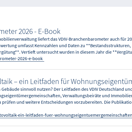
meter 2026 - E-Book
obilienverwaltung liefert das VDIV-Branchenbarometer auch für 202
swertung umfasst Kennzahlen und Daten zu **Bestandsstrukturen, 
gütung**. Vertieft untersucht wurden in diesem Jahr die **Vergüt
arometer-2026-e-book
aik – ein Leitfaden für Wohnungseigent
n Gebäude sinnvoll nutzen? Der Leitfaden des VDIV Deutschland u
gseigentümergemeinschaften, Verwaltungsbeiräte und Immobilie
u prüfen und weitere Entscheidungen vorzubereiten. Die Publikati
ovoltaik-ein-leitfaden-fuer-wohnungseigentuemergemeinschafte