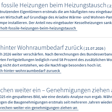
fossile Heizungen beim Heizungstausch
( 2
nutzenden Eigentümern erstmals die am häufigsten neu eingebaut
hen Wirtschaft auf Grundlage des Ariadne Wärme- und Wohnen-Pane
 installieren. Der Anteil neu eingebauter Kesselheizungen sank 
olt-fossile-heizungen-beim-heizungstausch
h hinter Wohnraumbedarf zurück
( 21.07.2026 )
ch 2026 weiter verschärfen. Nach Berechnungen des Bundesverban
ten Fertigstellungen lediglich rund 58 Prozent des zusätzlichen
nicht dort entstehen, wo die Nachfrage besonders hoch ist.
ich-hinter-wohnraumbedarf-zurueck
echen weiter ein – Genehmigungen ziehen
 ein gespaltenes Bild, wie eine destatis-Analyse nun ergab. Währe
egen die Baugenehmigungen erstmals seit mehreren Jahren wieder
-brechen-weiter-ein-genehmigungen-ziehen-an