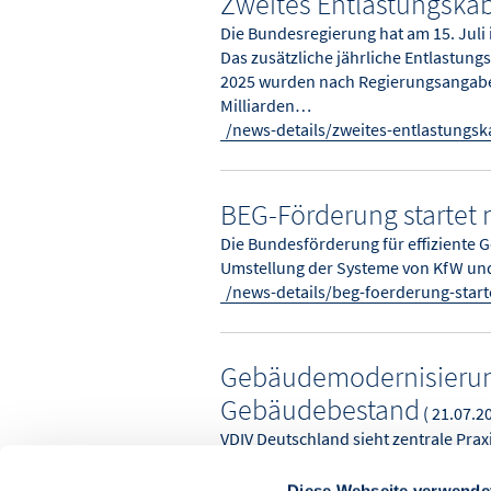
Zweites Entlastungskab
Die Bundesregierung hat am 15. Jul
Das zusätzliche jährliche Entlastung
2025 wurden nach Regierungsangaben
Milliarden…
/news-details/zweites-entlastungsk
BEG-Förderung startet
Die Bundesförderung für effiziente 
Umstellung der Systeme von KfW und 
/news-details/beg-foerderung-star
Gebäudemodernisierung
Gebäudebestand
( 21.07.20
VDIV Deutschland sieht zentrale Pra
Gebäuderichtlinie vor. Die kurzfris
Planungssicherheit.
Diese Webseite verwende