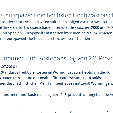
et europaweit die höchsten Hochwassers
esonders stark von den wirtschaftlichen Folgen von Hochwasser bet
ie direkten Hochwasserschäden hierzulande zwischen 2000 und 2025
ien und Spanien. Europaweit entstanden im selben Zeitraum Schäde
chnet-europaweit-die-hoechsten-hochwasserschaeden
aunormen und Kostenanstieg von 245 Pro
1.07.2026 )
 Standards treibt die Kosten im Wohnungsbau erheblich in die Höh
Bauen (ARGE) und das Institut für Bauforschung (IFB) anlässlich ih
ines durchschnittlichen Mehrfamilienhauses mit zwölf Wohnungen,
-baunormen-und-kostenanstieg-von-245-prozent-wohngebaeude-w