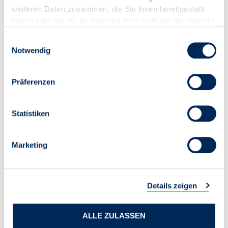
und 30 Minuten.
weiteren Daten zusammen, die Sie ihnen bereitgestellt
haben oder die sie im Rahmen Ihrer Nutzung der Dienste
gesammelt haben.
Einwilligungsauswahl
Notwendig
IN DEN WARENKORB
Präferenzen
Datum:
23.09.2026
Zeitraum:
10:00 – 11:30 Uhr
Statistiken
Ort:
online
Seminarnummer:
26122
Marketing
Zielgruppe:
Wohnimmobilienverwalter/innen
Qualifikationsniveau:
Basis, Aufbau
Format:
Online-Seminar
Themengebiet:
Grundlagen der Immobilienwirtschaft,
Details zeigen
Rechtliche Grundlagen, Verwaltung von
Wohnungseigentumsobjekten
Lehr- und Lernmethoden:
Vortrag
ALLE ZULASSEN
Teilnahmegebühr Mitglied:
101,15 € (85,00 € zzgl. 19,00