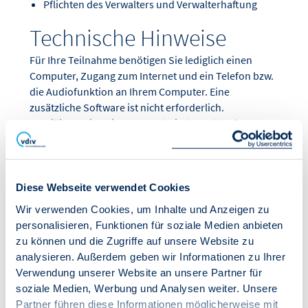
Pflichten des Verwalters und Verwalterhaftung
Technische Hinweise
Für Ihre Teilnahme benötigen Sie lediglich einen
Computer, Zugang zum Internet und ein Telefon bzw.
die Audiofunktion an Ihrem Computer. Eine
zusätzliche Software ist nicht erforderlich.
Detaillierte Hinweise zum technischen Ablauf
erhalten Sie mit Ihrer Buchungsbestätigung.
Weiterbildungspflicht
Diese Webseite verwendet Cookies
nach MaBV
Wir verwenden Cookies, um Inhalte und Anzeigen zu
personalisieren, Funktionen für soziale Medien anbieten
Ihre Teilnahme wird angerechnet! Für Ihre
zu können und die Zugriffe auf unsere Website zu
Teilnahme am Online-Seminar erhalten Sie eine
analysieren. Außerdem geben wir Informationen zu Ihrer
Teilnahmebestätigung, die Sie zum Nachweis Ihrer
Verwendung unserer Website an unsere Partner für
Weiterbildungspflicht nutzen können. Ihre
soziale Medien, Werbung und Analysen weiter. Unsere
Teilnahme bestätigen wir Ihnen mit bis zu 1 Stunde
Partner führen diese Informationen möglicherweise mit