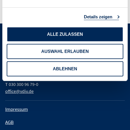
bearbeitete Auflage. 2025, XIII, 1260 S.
C.H.BECK. ISBN 978-3-406-77111-8
Details zeigen
ALLE ZULASSEN
Verband der Immobilienverwalter
Deutschland e. V. (VDIV Deutschland)
AUSWAHL ERLAUBEN
Leipziger Platz 9
10117 Berlin
ABLEHNEN
T
030 300 96 79-0
office@vdiv.de
Impressum
AGB