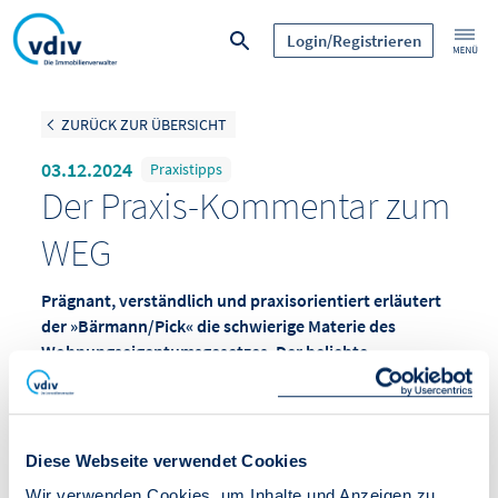
Login/Registrieren
ZURÜCK ZUR ÜBERSICHT
03.12.2024
Praxistipps
Der Praxis-Kommentar zum
WEG
Prägnant, verständlich und praxisorientiert erläutert
der »Bärmann/Pick« die schwierige Materie des
Wohnungseigentumsgesetzes. Der beliebte
Standardkommentar erschließt alle relevanten
Fragestellungen so zielgenau, dass jeder Benutzer und
jede Benutzerin rasch fündig wird und besticht durch
eine gründliche Auswertung der höchstrichterlichen
Diese Webseite verwendet Cookies
Rechtsprechung.
Wir verwenden Cookies, um Inhalte und Anzeigen zu